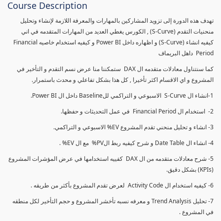
Course Description
تهدف هذه الدورة إلى تزويد المشاركين بالمهارات والمعرفة اللازمة لإنشاء وتحليل
منحنيات التقدم (S-Curve) , الكورس يغطي العديد من المهارات المتقدمه في اني
كيفيه انشاء (S-Curve) و اظهاره داخل Power BI و كيفيه استخدام خاصيه Financial
Period داهل البريماف
كما سنتناول معادلات متقدمه ال DAX ستمكننا منا عرض نسم التقدم و التأخير في
المشروع و اي الاقسام اكثر تأخيرا , كل هذا بشكل تفاعلي و محدث باستمرار.
1-انشاء ال S-Curve الاسبوعي و التراكمي للBaseline داخل ال Power BI.
2- استخدام ال Financial Period في عمل التحديثات و حفظها.
3- انشاء و تحليل منحني تقدم المشروع EV% الاسبوعي و التراكمي.
4- انشاء ال Date Table و شرح كيفيه ربط الPV% مع ال EV% .
5- شرح معادلات متقدمه من ال DAX كفييه استخدامها في عرض المؤشرات المشروع
(KPIs) بشكل دقيق.
6- كيفيه استخدام ال Activity Code لعرض تقدم المشروع بأكثر من طريقه .
7- تحليل Trend Analysis و معرفه نسبه تأخشر المشروع و حجم التأخير لكل منطقه
في المشروع .