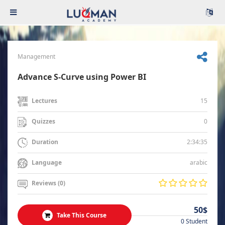
Management
Advance S-Curve using Power BI
15
Lectures
0
Quizzes
2:34:35
Duration
arabic
Language
Reviews (0)
50$
Take This Course
0 Student