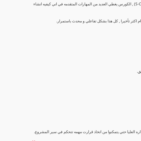
تهدف هذه الدورة إلى تزويد المشاركين بالمهارات والمعرفة اللازمة لإنشاء وتحليل منحنيات التقدم (S-Curve) , الكورس يغطي العديد من المهارات المتقدمه في اني كيفيه انشاء
اداره العليا حتي يتمكنوا من اتخاذ قرارت مهمه تتحكم في سير المشروع