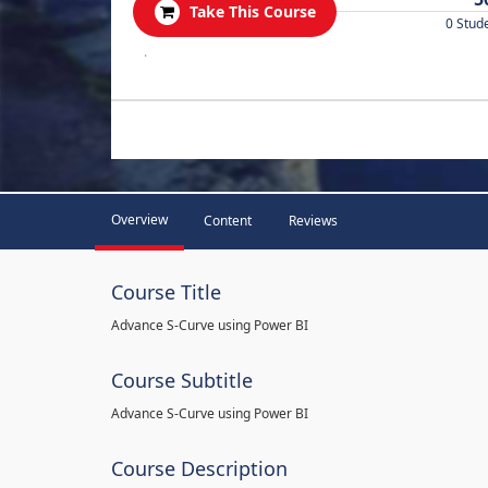
Take This Course
0 Stud
.
Overview
Content
Reviews
Course Title
Advance S-Curve using Power BI
Course Subtitle
Advance S-Curve using Power BI
Course Description