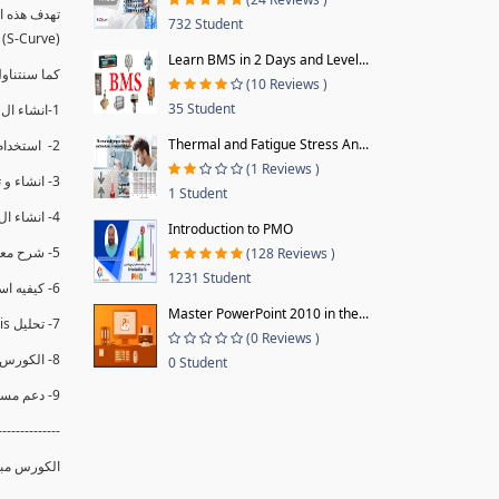
732 Student
(S-Curve) و اظهاره داخل Power BI و كيفيه استخدام خاصيه Financial Period داهل البريماف
Learn BMS in 2 Days and Level...
ستمكننا منا عرض نسم التقدم و التأخير في المشروع .
(10 Reviews )
35 Student
1-انشاء ال S-Curve الاسبوعي و التراكمي للBaseline داخل ال Power BI.
Thermal and Fatigue Stress An...
2- استخدام ال Financial Period في عمل التحديثات و حفظها.
(1 Reviews )
3- انشاء و تحليل منحني تقدم المشروع EV% الاسبوعي و التراكمي.
1 Student
4- انشاء ال Date Table و شرح كيفيه ربط الPV% مع ال EV% .
Introduction to PMO
5- شرح معادلات متقدمه من ال DAX كفييه استخدامها في عرض المؤشرات المشروع (KPIs) بشكل دقيق.
(128 Reviews )
1231 Student
6- كيفيه استخدام ال Activity Code لعرض تقدم المشروع بأكثر من طريقه .
Master PowerPoint 2010 in the...
7- تحليل Trend Analysis و معرفه نسبه تأخشر المشروع و حجم التأخير لكل منطقه في المشروع .
(0 Reviews )
8- الكورس مبني علي خبره عمليه .
0 Student
9- دعم مستمر للكورس.
--------------
الكورس مبن.