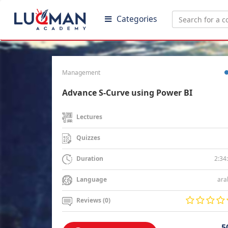
Categories
Management
Advance S-Curve using Power BI
Lectures
Quizzes
2:34
Duration
ara
Language
Reviews (0)
5