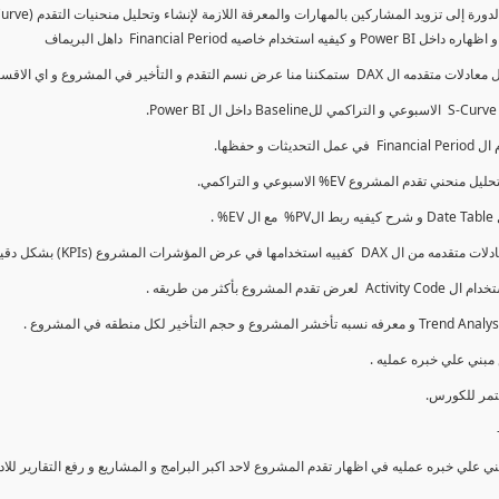
كما سنتناول معادلات متقدمه ال DAX و اي الاقسام اكثر تأخيرا , كل هذا بشكل تفاعلي و محدث باستمرار
ي علي خبره عمليه في اظهار تقدم المشروع لاحد اكبر البرامج و المشاريع و رفع التقارير لل