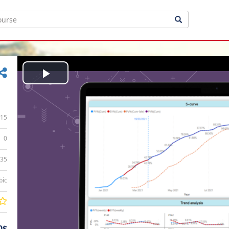
Play
Video
15
0
:35
bic
0$