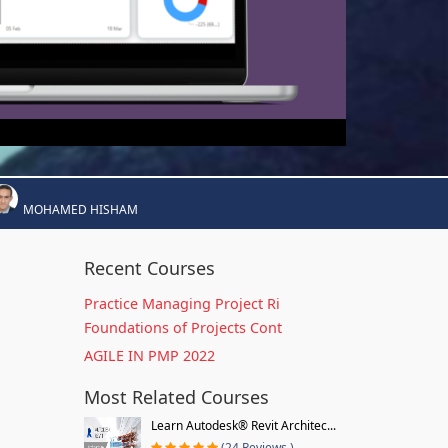
MOHAMED HISHAM
Recent Courses
Practice Managing Project Ri
Foundations of Projects Cont
AGILE IN PMP 2022
Most Related Courses
Learn Autodesk® Revit Architec...
(24 Reviews )