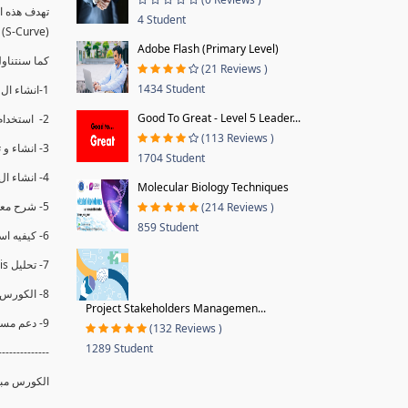
4 Student
(S-Curve) و اظهاره داخل Power BI و كيفيه استخدام خاصيه Financial Period داهل البريماف
Adobe Flash (Primary Level)
ستمكننا منا عرض نسم التقدم و التأخير في المشروع .
(21 Reviews )
1434 Student
1-انشاء ال S-Curve الاسبوعي و التراكمي للBaseline داخل ال Power BI.
Good To Great - Level 5 Leader...
2- استخدام ال Financial Period في عمل التحديثات و حفظها.
(113 Reviews )
3- انشاء و تحليل منحني تقدم المشروع EV% الاسبوعي و التراكمي.
1704 Student
4- انشاء ال Date Table و شرح كيفيه ربط الPV% مع ال EV% .
Molecular Biology Techniques
5- شرح معادلات متقدمه من ال DAX كفييه استخدامها في عرض المؤشرات المشروع (KPIs) بشكل دقيق.
(214 Reviews )
859 Student
6- كيفيه استخدام ال Activity Code لعرض تقدم المشروع بأكثر من طريقه .
7- تحليل Trend Analysis و معرفه نسبه تأخشر المشروع و حجم التأخير لكل منطقه في المشروع .
8- الكورس مبني علي خبره عمليه .
Project Stakeholders Managemen...
9- دعم مستمر للكورس.
(132 Reviews )
1289 Student
--------------
الكورس مبن.