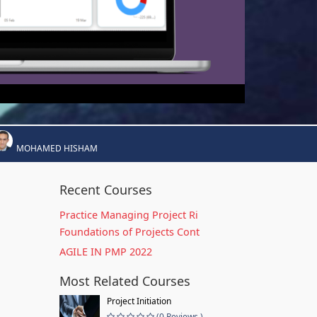
MOHAMED HISHAM
Recent Courses
Practice Managing Project Ri
Foundations of Projects Cont
AGILE IN PMP 2022
Most Related Courses
Project Initiation
(0 Reviews )