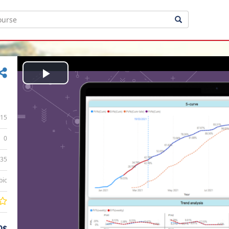
Play
Video
15
0
:35
bic
0$