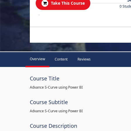
Take This Course
0 Stud
.
Overview
Content
Reviews
Course Title
Advance S-Curve using Power BI
Course Subtitle
Advance S-Curve using Power BI
Course Description