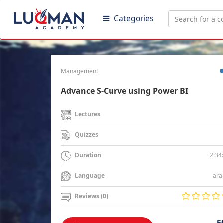
Categories
Management
Advance S-Curve using Power BI
Lectures
Quizzes
2:34
Duration
ara
Language
Reviews (0)
5