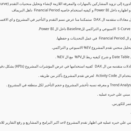
كما سنتناول معادلات متقدمه ال DAX و اي الاقسام اكثر تأخيرا , كل هذا بشكل تفاعلي و محدث باستمرار
ي علي خبره عمليه في اظهار تقدم المشروع لاحد اكبر البرامج و المشاريع و رفع التقارير لل