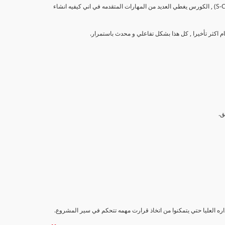
تهدف هذه الدورة إلى تزويد المشاركين بالمهارات والمعرفة اللازمة لإنشاء وتحليل منحنيات التقدم (S-Curve) , الكورس يغطي العديد من المهارات المتقدمه في اني كيفيه انشاء
اداره العليا حتي يتمكنوا من اتخاذ قرارت مهمه تتحكم في سير المشروع