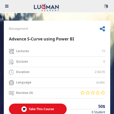
Management
Advance S-Curve using Power BI
15
Lectures
0
Quizzes
2:34:35
Duration
arabic
Language
Reviews (0)
50$
Take This Course
0 Student