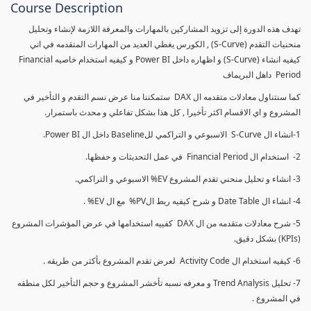
Course Description
تهدف هذه الدورة إلى تزويد المشاركين بالمهارات والمعرفة اللازمة لإنشاء وتحليل
منحنيات التقدم (S-Curve) , الكورس يغطي العديد من المهارات المتقدمه في اني
كيفيه انشاء (S-Curve) و اظهاره داخل Power BI و كيفيه استخدام خاصيه Financial
Period داهل البريماف
كما سنتناول معادلات متقدمه ال DAX ستمكننا منا عرض نسم التقدم و التأخير في
المشروع و اي الاقسام اكثر تأخيرا , كل هذا بشكل تفاعلي و محدث باستمرار.
1-انشاء ال S-Curve الاسبوعي و التراكمي للBaseline داخل ال Power BI.
2- استخدام ال Financial Period في عمل التحديثات و حفظها.
3- انشاء و تحليل منحني تقدم المشروع EV% الاسبوعي و التراكمي.
4- انشاء ال Date Table و شرح كيفيه ربط الPV% مع ال EV% .
5- شرح معادلات متقدمه من ال DAX كفييه استخدامها في عرض المؤشرات المشروع
(KPIs) بشكل دقيق.
6- كيفيه استخدام ال Activity Code لعرض تقدم المشروع بأكثر من طريقه .
7- تحليل Trend Analysis و معرفه نسبه تأخشر المشروع و حجم التأخير لكل منطقه
في المشروع .