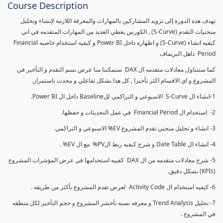
Course Description
تهدف هذه الدورة إلى تزويد المشاركين بالمهارات والمعرفة اللازمة لإنشاء وتحليل
منحنيات التقدم (S-Curve) , الكورس يغطي العديد من المهارات المتقدمه في اني
كيفيه انشاء (S-Curve) و اظهاره داخل Power BI و كيفيه استخدام خاصيه Financial
Period داهل البريماف
كما سنتناول معادلات متقدمه ال DAX ستمكننا منا عرض نسم التقدم و التأخير في
المشروع و اي الاقسام اكثر تأخيرا , كل هذا بشكل تفاعلي و محدث باستمرار.
1-انشاء ال S-Curve الاسبوعي و التراكمي للBaseline داخل ال Power BI.
2- استخدام ال Financial Period في عمل التحديثات و حفظها.
3- انشاء و تحليل منحني تقدم المشروع EV% الاسبوعي و التراكمي.
4- انشاء ال Date Table و شرح كيفيه ربط الPV% مع ال EV% .
5- شرح معادلات متقدمه من ال DAX كفييه استخدامها في عرض المؤشرات المشروع
(KPIs) بشكل دقيق.
6- كيفيه استخدام ال Activity Code لعرض تقدم المشروع بأكثر من طريقه .
7- تحليل Trend Analysis و معرفه نسبه تأخشر المشروع و حجم التأخير لكل منطقه
في المشروع .