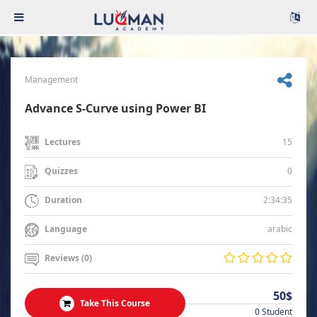
Management
Advance S-Curve using Power BI
15
Lectures
0
Quizzes
2:34:35
Duration
arabic
Language
Reviews (0)
50$
Take This Course
0 Student