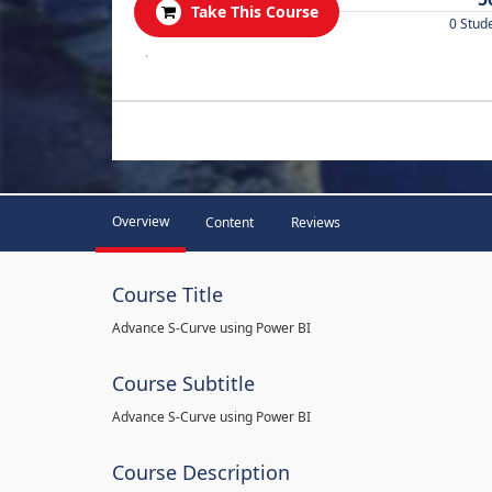
Take This Course
0 Stud
.
Overview
Content
Reviews
Course Title
Advance S-Curve using Power BI
Course Subtitle
Advance S-Curve using Power BI
Course Description