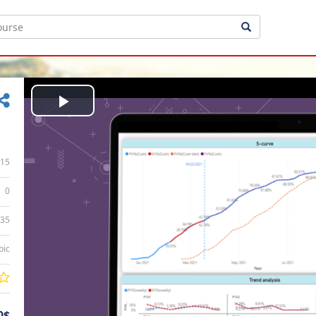
Play
Video
15
0
:35
bic
0$