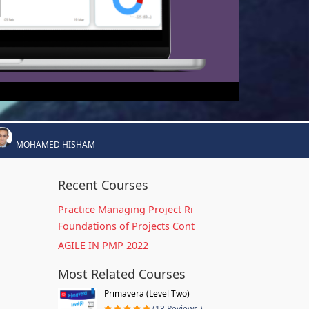
MOHAMED HISHAM
Recent Courses
Practice Managing Project Ri
Foundations of Projects Cont
AGILE IN PMP 2022
Most Related Courses
Primavera (Level Two)
(13 Reviews )