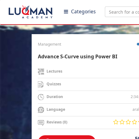
Categories
Management
Advance S-Curve using Power BI
Lectures
Quizzes
2:34
Duration
ara
Language
Reviews (0)
5