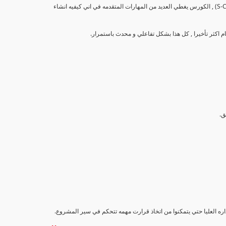
تهدف هذه الدورة إلى تزويد المشاركين بالمهارات والمعرفة اللازمة لإنشاء وتحليل منحنيات التقدم (S-Curve) , الكورس يغطي العديد من المهارات المتقدمه في اني كيفيه انشاء
اداره العليا حتي يتمكنوا من اتخاذ قرارت مهمه تتحكم في سير المشروع