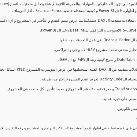
كما سنتناول معادلات متقدمه ال DAX و اي الاقسام اكثر تأخيرا , كل هذا بشكل تفاعلي و محدث باستمرار
ي علي خبره عمليه في اظهار تقدم المشروع لاحد اكبر البرامج و المشاريع و رفع التقارير لل