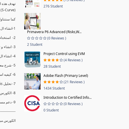
276 Student
(S-Curve) و اظهاره داخل Power BI و كيفيه استخدام خاصيه Financial Period داهل البريماف
ستمكننا منا عرض نسم التقدم و التأخير في المشروع .
1-انشاء ال S-Curve الاسبوعي و التراكمي للBaseline داخل ال Power BI.
Primavera P6 Advanced (Risks,W...
2- استخدام ال Financial Period في عمل التحديثات و حفظها.
(0 Reviews )
2 Student
3- انشاء و تحليل منحني تقدم المشروع EV% الاسبوعي و التراكمي.
Project Control using EVM
4- انشاء ال Date Table و شرح كيفيه ربط الPV% مع ال EV% .
(4 Reviews )
5- شرح معادلات متقدمه من ال DAX كفييه استخدامها في عرض المؤشرات المشروع (KPIs) بشكل دقيق.
28 Student
6- كيفيه استخدام ال Activity Code لعرض تقدم المشروع بأكثر من طريقه .
Adobe Flash (Primary Level)
(21 Reviews )
7- تحليل Trend Analysis و معرفه نسبه تأخشر المشروع و حجم التأخير لكل منطقه في المشروع .
1434 Student
8- الكورس مبني علي خبره عمليه .
Introduction to Certified Info...
9- دعم مستمر للكورس.
(0 Reviews )
0 Student
--------------
الكورس مبن.