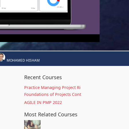
MOHAMED HISHAM
Recent Courses
Practice Managing Project Ri
Foundations of Projects Cont
AGILE IN PMP 2022
Most Related Courses