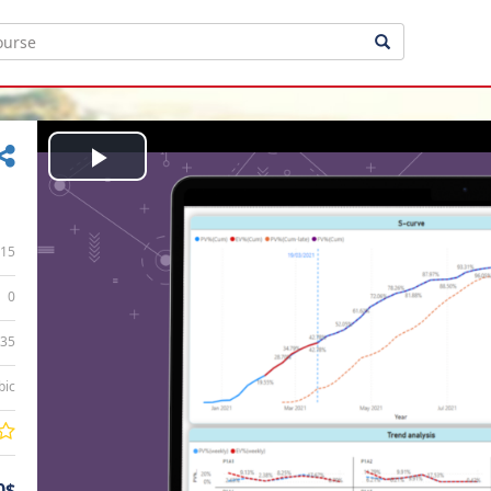
Play
Video
15
0
:35
bic
0$