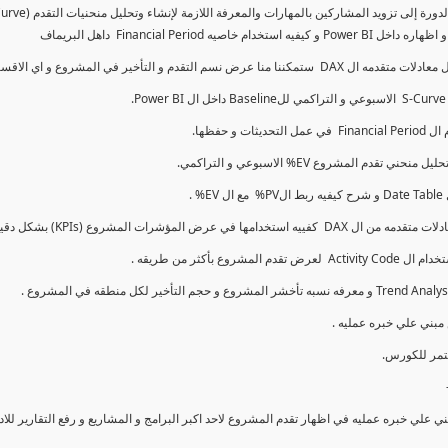
كما سنتناول معادلات متقدمه ال DAX و اي الاقسام اكثر تأخيرا , كل هذا بشكل تفاعلي و محدث باستمرار
ي علي خبره عمليه في اظهار تقدم المشروع لاحد اكبر البرامج و المشاريع و رفع التقارير لل