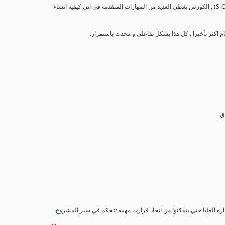
تهدف هذه الدورة إلى تزويد المشاركين بالمهارات والمعرفة اللازمة لإنشاء وتحليل منحنيات التقدم (S-Curve) , الكورس يغطي العديد من المهارات المتقدمه في اني كيفيه انشاء
اداره العليا حتي يتمكنوا من اتخاذ قرارت مهمه تتحكم في سير المشروع