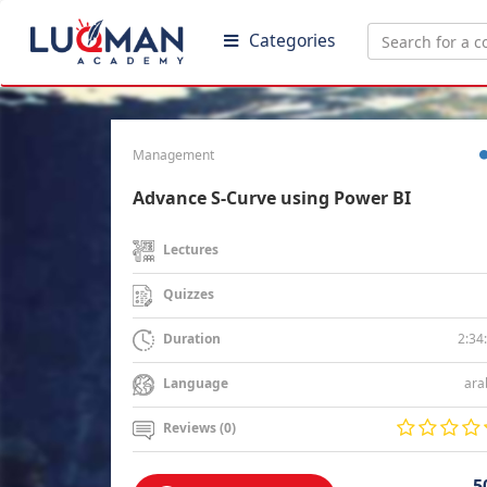
Categories
Management
Advance S-Curve using Power BI
Lectures
Quizzes
2:34
Duration
ara
Language
Reviews (0)
5