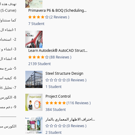
(S-Curve) و اظهاره داخل Power BI و كيفيه استخدام خاصيه Financial Period داهل البريماف
Primavera P6 & BOQ (Scheduling...
(2 Reviews )
ستمكننا منا عرض نسم التقدم و التأخير في المشروع .
7 Student
1-انشاء ال S-Curve الاسبوعي و التراكمي للBaseline داخل ال Power BI.
2- استخدام ال Financial Period في عمل التحديثات و حفظها.
3- انشاء و تحليل منحني تقدم المشروع EV% الاسبوعي و التراكمي.
Learn Autodesk® AutoCAD Struct...
(88 Reviews )
4- انشاء ال Date Table و شرح كيفيه ربط الPV% مع ال EV% .
2139 Student
5- شرح معادلات متقدمه من ال DAX كفييه استخدامها في عرض المؤشرات المشروع (KPIs) بشكل دقيق.
Steel Structure Design
6- كيفيه استخدام ال Activity Code لعرض تقدم المشروع بأكثر من طريقه .
(0 Reviews )
1 Student
7- تحليل Trend Analysis و معرفه نسبه تأخشر المشروع و حجم التأخير لكل منطقه في المشروع .
Project Control
8- الكورس مبني علي خبره عمليه .
(116 Reviews )
9- دعم مستمر للكورس.
384 Student
--------------
احتراف الاظهار المعماري بالمار...
(0 Reviews )
الكورس مبن.
2 Student