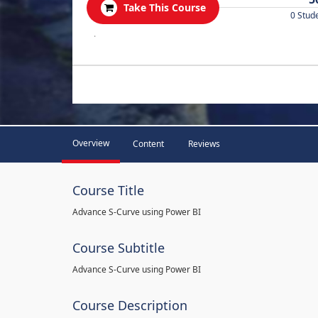
Take This Course
0 Stud
.
Overview
Content
Reviews
Course Title
Advance S-Curve using Power BI
Course Subtitle
Advance S-Curve using Power BI
Course Description