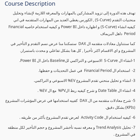
Course Description
تهدف هذه الدورة إلى تزويد المشاركين بالمهارات والمعرفة اللازمة لإنشاء وتحليل
منحنيات التقدم (S-Curve) , الكورس يغطي العديد من المهارات المتقدمه في اني
كيفيه انشاء (S-Curve) و اظهاره داخل Power BI و كيفيه استخدام خاصيه Financial
Period داهل البريماف
كما سنتناول معادلات متقدمه ال DAX ستمكننا منا عرض نسم التقدم و التأخير في
المشروع و اي الاقسام اكثر تأخيرا , كل هذا بشكل تفاعلي و محدث باستمرار.
1-انشاء ال S-Curve الاسبوعي و التراكمي للBaseline داخل ال Power BI.
2- استخدام ال Financial Period في عمل التحديثات و حفظها.
3- انشاء و تحليل منحني تقدم المشروع EV% الاسبوعي و التراكمي.
4- انشاء ال Date Table و شرح كيفيه ربط الPV% مع ال EV% .
5- شرح معادلات متقدمه من ال DAX كفييه استخدامها في عرض المؤشرات المشروع
(KPIs) بشكل دقيق.
6- كيفيه استخدام ال Activity Code لعرض تقدم المشروع بأكثر من طريقه .
7- تحليل Trend Analysis و معرفه نسبه تأخشر المشروع و حجم التأخير لكل منطقه
في المشروع .