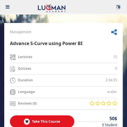
Management
Advance S-Curve using Power BI
15
Lectures
0
Quizzes
2:34:35
Duration
arabic
Language
Reviews (0)
50$
Take This Course
0 Student