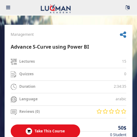
Management
Advance S-Curve using Power BI
15
Lectures
0
Quizzes
2:34:35
Duration
arabic
Language
Reviews (0)
50$
Take This Course
0 Student