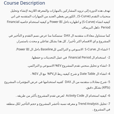
Course Description
تهدف هذه الدورة إلى تزويد المشاركين بالمهارات والمعرفة اللازمة لإنشاء وتحليل
منحنيات التقدم (S-Curve) , الكورس يغطي العديد من المهارات المتقدمه في اني
كيفيه انشاء (S-Curve) و اظهاره داخل Power BI و كيفيه استخدام خاصيه Financial
Period داهل البريماف
كما سنتناول معادلات متقدمه ال DAX ستمكننا منا عرض نسم التقدم و التأخير في
المشروع و اي الاقسام اكثر تأخيرا , كل هذا بشكل تفاعلي و محدث باستمرار.
1-انشاء ال S-Curve الاسبوعي و التراكمي للBaseline داخل ال Power BI.
2- استخدام ال Financial Period في عمل التحديثات و حفظها.
3- انشاء و تحليل منحني تقدم المشروع EV% الاسبوعي و التراكمي.
4- انشاء ال Date Table و شرح كيفيه ربط الPV% مع ال EV% .
5- شرح معادلات متقدمه من ال DAX كفييه استخدامها في عرض المؤشرات المشروع
(KPIs) بشكل دقيق.
6- كيفيه استخدام ال Activity Code لعرض تقدم المشروع بأكثر من طريقه .
7- تحليل Trend Analysis و معرفه نسبه تأخشر المشروع و حجم التأخير لكل منطقه
في المشروع .