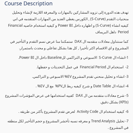
Course Description
تهدف هذه الدورة إلى تزويد المشاركين بالمهارات والمعرفة اللازمة لإنشاء وتحليل
منحنيات التقدم (S-Curve) , الكورس يغطي العديد من المهارات المتقدمه في اني
كيفيه انشاء (S-Curve) و اظهاره داخل Power BI و كيفيه استخدام خاصيه Financial
Period داهل البريماف
كما سنتناول معادلات متقدمه ال DAX ستمكننا منا عرض نسم التقدم و التأخير في
المشروع و اي الاقسام اكثر تأخيرا , كل هذا بشكل تفاعلي و محدث باستمرار.
1-انشاء ال S-Curve الاسبوعي و التراكمي للBaseline داخل ال Power BI.
2- استخدام ال Financial Period في عمل التحديثات و حفظها.
3- انشاء و تحليل منحني تقدم المشروع EV% الاسبوعي و التراكمي.
4- انشاء ال Date Table و شرح كيفيه ربط الPV% مع ال EV% .
5- شرح معادلات متقدمه من ال DAX كفييه استخدامها في عرض المؤشرات المشروع
(KPIs) بشكل دقيق.
6- كيفيه استخدام ال Activity Code لعرض تقدم المشروع بأكثر من طريقه .
7- تحليل Trend Analysis و معرفه نسبه تأخشر المشروع و حجم التأخير لكل منطقه
في المشروع .