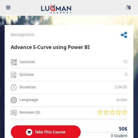
Management
Advance S-Curve using Power BI
15
Lectures
0
Quizzes
2:34:35
Duration
arabic
Language
Reviews (0)
50$
Take This Course
0 Student