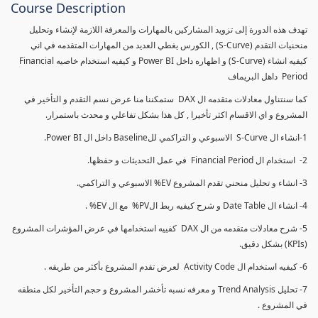
Course Description
تهدف هذه الدورة إلى تزويد المشاركين بالمهارات والمعرفة اللازمة لإنشاء وتحليل
منحنيات التقدم (S-Curve) , الكورس يغطي العديد من المهارات المتقدمه في اني
كيفيه انشاء (S-Curve) و اظهاره داخل Power BI و كيفيه استخدام خاصيه Financial
Period داهل البريماف
كما سنتناول معادلات متقدمه ال DAX ستمكننا منا عرض نسم التقدم و التأخير في
المشروع و اي الاقسام اكثر تأخيرا , كل هذا بشكل تفاعلي و محدث باستمرار.
1-انشاء ال S-Curve الاسبوعي و التراكمي للBaseline داخل ال Power BI.
2- استخدام ال Financial Period في عمل التحديثات و حفظها.
3- انشاء و تحليل منحني تقدم المشروع EV% الاسبوعي و التراكمي.
4- انشاء ال Date Table و شرح كيفيه ربط الPV% مع ال EV% .
5- شرح معادلات متقدمه من ال DAX كفييه استخدامها في عرض المؤشرات المشروع
(KPIs) بشكل دقيق.
6- كيفيه استخدام ال Activity Code لعرض تقدم المشروع بأكثر من طريقه .
7- تحليل Trend Analysis و معرفه نسبه تأخشر المشروع و حجم التأخير لكل منطقه
في المشروع .