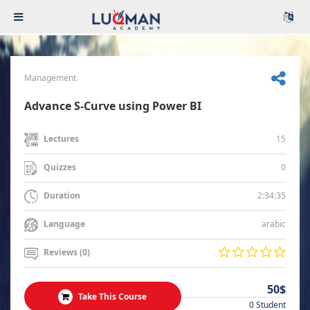
Management
Advance S-Curve using Power BI
15
Lectures
0
Quizzes
2:34:35
Duration
arabic
Language
Reviews (0)
50$
Take This Course
0 Student