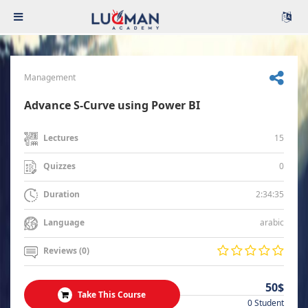
Management
Advance S-Curve using Power BI
15
Lectures
0
Quizzes
2:34:35
Duration
arabic
Language
Reviews (0)
50$
Take This Course
0 Student