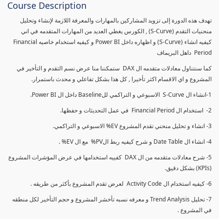
Course Description
تهدف هذه الدورة إلى تزويد المشاركين بالمهارات والمعرفة اللازمة لإنشاء وتحليل
منحنيات التقدم (S-Curve) , الكورس يغطي العديد من المهارات المتقدمه في اني
كيفيه انشاء (S-Curve) و اظهاره داخل Power BI و كيفيه استخدام خاصيه Financial
Period داهل البريماف
كما سنتناول معادلات متقدمه ال DAX ستمكننا منا عرض نسم التقدم و التأخير في
المشروع و اي الاقسام اكثر تأخيرا , كل هذا بشكل تفاعلي و محدث باستمرار.
1-انشاء ال S-Curve الاسبوعي و التراكمي للBaseline داخل ال Power BI.
2- استخدام ال Financial Period في عمل التحديثات و حفظها.
3- انشاء و تحليل منحني تقدم المشروع EV% الاسبوعي و التراكمي.
4- انشاء ال Date Table و شرح كيفيه ربط الPV% مع ال EV% .
5- شرح معادلات متقدمه من ال DAX كفييه استخدامها في عرض المؤشرات المشروع
(KPIs) بشكل دقيق.
6- كيفيه استخدام ال Activity Code لعرض تقدم المشروع بأكثر من طريقه .
7- تحليل Trend Analysis و معرفه نسبه تأخشر المشروع و حجم التأخير لكل منطقه
في المشروع .