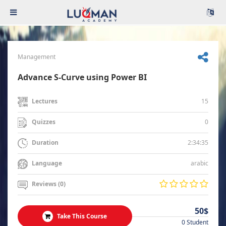
Management
Advance S-Curve using Power BI
15
Lectures
0
Quizzes
2:34:35
Duration
arabic
Language
Reviews (0)
50$
Take This Course
0 Student