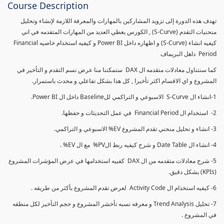
Course Description
تهدف هذه الدورة إلى تزويد المشاركين بالمهارات والمعرفة اللازمة لإنشاء وتحليل
منحنيات التقدم (S-Curve) , الكورس يغطي العديد من المهارات المتقدمه في اني
كيفيه انشاء (S-Curve) و اظهاره داخل Power BI و كيفيه استخدام خاصيه Financial
Period داهل البريماف
كما سنتناول معادلات متقدمه ال DAX ستمكننا منا عرض نسم التقدم و التأخير في
المشروع و اي الاقسام اكثر تأخيرا , كل هذا بشكل تفاعلي و محدث باستمرار.
1-انشاء ال S-Curve الاسبوعي و التراكمي للBaseline داخل ال Power BI.
2- استخدام ال Financial Period في عمل التحديثات و حفظها.
3- انشاء و تحليل منحني تقدم المشروع EV% الاسبوعي و التراكمي.
4- انشاء ال Date Table و شرح كيفيه ربط الPV% مع ال EV% .
5- شرح معادلات متقدمه من ال DAX كفييه استخدامها في عرض المؤشرات المشروع
(KPIs) بشكل دقيق.
6- كيفيه استخدام ال Activity Code لعرض تقدم المشروع بأكثر من طريقه .
7- تحليل Trend Analysis و معرفه نسبه تأخشر المشروع و حجم التأخير لكل منطقه
في المشروع .