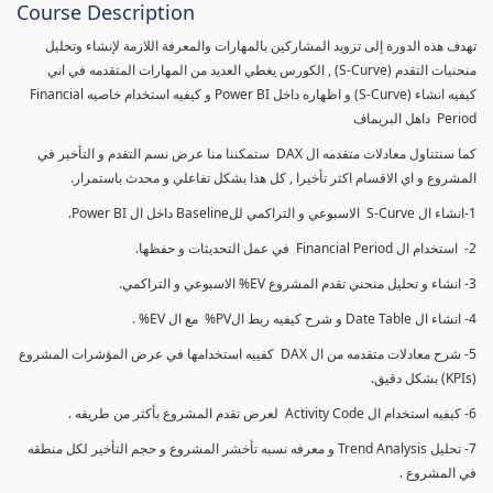
Course Description
تهدف هذه الدورة إلى تزويد المشاركين بالمهارات والمعرفة اللازمة لإنشاء وتحليل
منحنيات التقدم (S-Curve) , الكورس يغطي العديد من المهارات المتقدمه في اني
كيفيه انشاء (S-Curve) و اظهاره داخل Power BI و كيفيه استخدام خاصيه Financial
Period داهل البريماف
كما سنتناول معادلات متقدمه ال DAX ستمكننا منا عرض نسم التقدم و التأخير في
المشروع و اي الاقسام اكثر تأخيرا , كل هذا بشكل تفاعلي و محدث باستمرار.
1-انشاء ال S-Curve الاسبوعي و التراكمي للBaseline داخل ال Power BI.
2- استخدام ال Financial Period في عمل التحديثات و حفظها.
3- انشاء و تحليل منحني تقدم المشروع EV% الاسبوعي و التراكمي.
4- انشاء ال Date Table و شرح كيفيه ربط الPV% مع ال EV% .
5- شرح معادلات متقدمه من ال DAX كفييه استخدامها في عرض المؤشرات المشروع
(KPIs) بشكل دقيق.
6- كيفيه استخدام ال Activity Code لعرض تقدم المشروع بأكثر من طريقه .
7- تحليل Trend Analysis و معرفه نسبه تأخشر المشروع و حجم التأخير لكل منطقه
في المشروع .