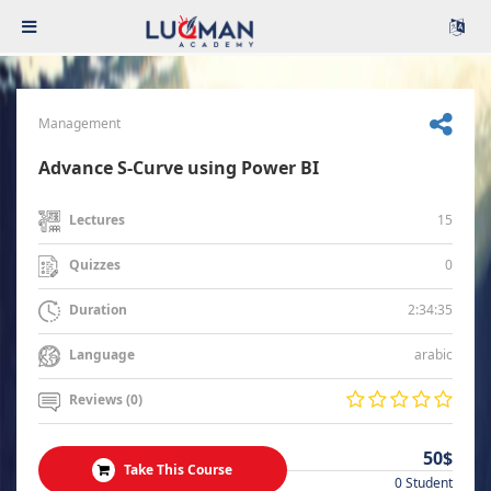
Management
Advance S-Curve using Power BI
15
Lectures
0
Quizzes
2:34:35
Duration
arabic
Language
Reviews (0)
50$
Take This Course
0 Student