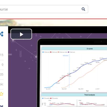
Play
Video
15
0
:35
bic
0$