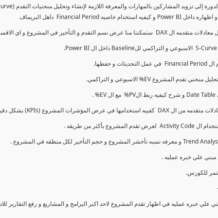
كما سنتناول معادلات متقدمه ال DAX و اي الاقسام اكثر تأخيرا , كل هذا بشكل تفاعلي و محدث باستمرار
ي علي خبره عمليه في اظهار تقدم المشروع لاحد اكبر البرامج و المشاريع و رفع التقارير لل