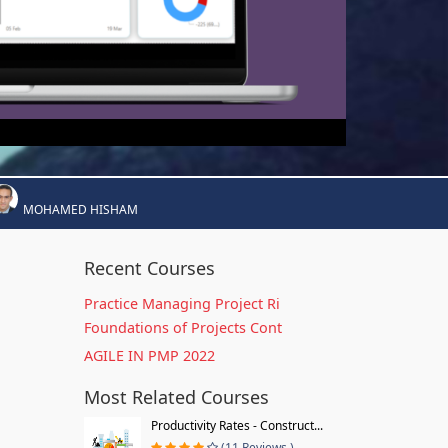
MOHAMED HISHAM
Recent Courses
Practice Managing Project Ri
Foundations of Projects Cont
AGILE IN PMP 2022
Most Related Courses
Productivity Rates - Construct...
(11 Reviews )