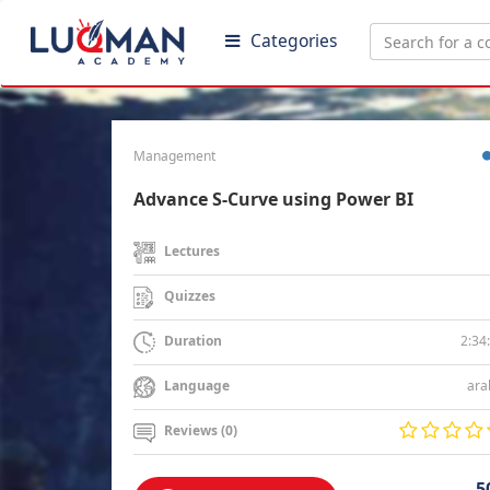
Categories
Management
Advance S-Curve using Power BI
Lectures
Quizzes
2:34
Duration
ara
Language
Reviews (0)
5