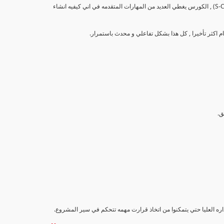
تهدف هذه الدورة إلى تزويد المشاركين بالمهارات والمعرفة اللازمة لإنشاء وتحليل منحنيات التقدم (S-Curve) , الكورس يغطي العديد من المهارات المتقدمه في اني كيفيه انشاء
اداره العليا حتي يتمكنوا من اتخاذ قرارت مهمه تتحكم في سير المشروع