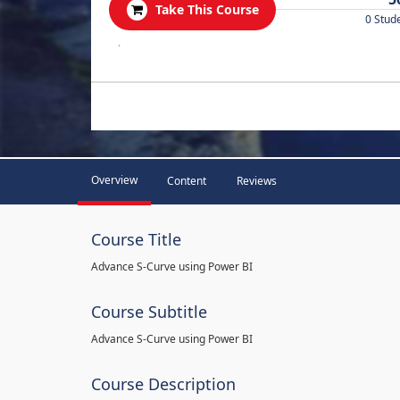
Take This Course
0 Stud
.
Overview
Content
Reviews
Course Title
Advance S-Curve using Power BI
Course Subtitle
Advance S-Curve using Power BI
Course Description