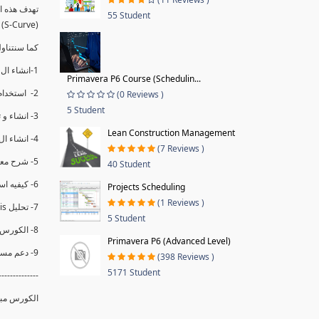
55 Student
(S-Curve) و اظهاره داخل Power BI و كيفيه استخدام خاصيه Financial Period داهل البريماف
ستمكننا منا عرض نسم التقدم و التأخير في المشروع .
1-انشاء ال S-Curve الاسبوعي و التراكمي للBaseline داخل ال Power BI.
Primavera P6 Course (Schedulin...
2- استخدام ال Financial Period في عمل التحديثات و حفظها.
(0 Reviews )
5 Student
3- انشاء و تحليل منحني تقدم المشروع EV% الاسبوعي و التراكمي.
Lean Construction Management
4- انشاء ال Date Table و شرح كيفيه ربط الPV% مع ال EV% .
(7 Reviews )
5- شرح معادلات متقدمه من ال DAX كفييه استخدامها في عرض المؤشرات المشروع (KPIs) بشكل دقيق.
40 Student
6- كيفيه استخدام ال Activity Code لعرض تقدم المشروع بأكثر من طريقه .
Projects Scheduling
(1 Reviews )
7- تحليل Trend Analysis و معرفه نسبه تأخشر المشروع و حجم التأخير لكل منطقه في المشروع .
5 Student
8- الكورس مبني علي خبره عمليه .
Primavera P6 (Advanced Level)
9- دعم مستمر للكورس.
(398 Reviews )
5171 Student
--------------
الكورس مبن.