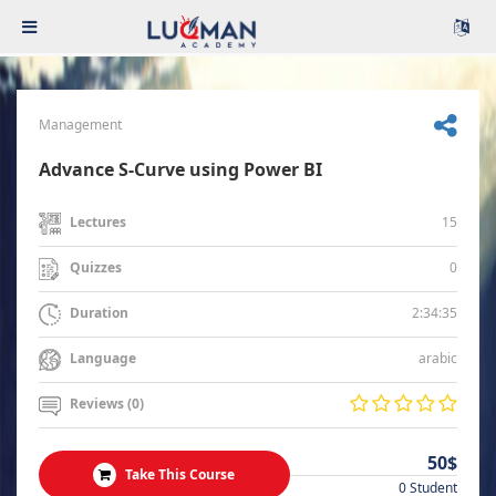
Management
Advance S-Curve using Power BI
15
Lectures
0
Quizzes
2:34:35
Duration
arabic
Language
Reviews (0)
50$
Take This Course
0 Student