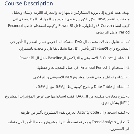
Course Description
تهدف هذه الدورة إلى تزويد المشاركين بالمهارات والمعرفة اللازمة لإنشاء وتحليل
منحنيات التقدم (S-Curve) , الكورس يغطي العديد من المهارات المتقدمه في اني
كيفيه انشاء (S-Curve) و اظهاره داخل Power BI و كيفيه استخدام خاصيه Financial
Period داهل البريماف
كما سنتناول معادلات متقدمه ال DAX ستمكننا منا عرض نسم التقدم و التأخير في
المشروع و اي الاقسام اكثر تأخيرا , كل هذا بشكل تفاعلي و محدث باستمرار.
1-انشاء ال S-Curve الاسبوعي و التراكمي للBaseline داخل ال Power BI.
2- استخدام ال Financial Period في عمل التحديثات و حفظها.
3- انشاء و تحليل منحني تقدم المشروع EV% الاسبوعي و التراكمي.
4- انشاء ال Date Table و شرح كيفيه ربط الPV% مع ال EV% .
5- شرح معادلات متقدمه من ال DAX كفييه استخدامها في عرض المؤشرات المشروع
(KPIs) بشكل دقيق.
6- كيفيه استخدام ال Activity Code لعرض تقدم المشروع بأكثر من طريقه .
7- تحليل Trend Analysis و معرفه نسبه تأخشر المشروع و حجم التأخير لكل منطقه
في المشروع .