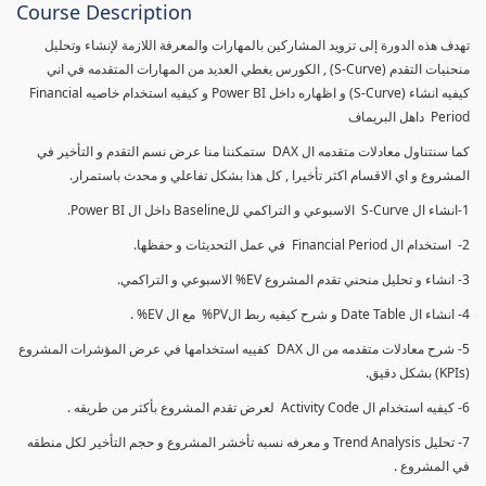
Course Description
تهدف هذه الدورة إلى تزويد المشاركين بالمهارات والمعرفة اللازمة لإنشاء وتحليل
منحنيات التقدم (S-Curve) , الكورس يغطي العديد من المهارات المتقدمه في اني
كيفيه انشاء (S-Curve) و اظهاره داخل Power BI و كيفيه استخدام خاصيه Financial
Period داهل البريماف
كما سنتناول معادلات متقدمه ال DAX ستمكننا منا عرض نسم التقدم و التأخير في
المشروع و اي الاقسام اكثر تأخيرا , كل هذا بشكل تفاعلي و محدث باستمرار.
1-انشاء ال S-Curve الاسبوعي و التراكمي للBaseline داخل ال Power BI.
2- استخدام ال Financial Period في عمل التحديثات و حفظها.
3- انشاء و تحليل منحني تقدم المشروع EV% الاسبوعي و التراكمي.
4- انشاء ال Date Table و شرح كيفيه ربط الPV% مع ال EV% .
5- شرح معادلات متقدمه من ال DAX كفييه استخدامها في عرض المؤشرات المشروع
(KPIs) بشكل دقيق.
6- كيفيه استخدام ال Activity Code لعرض تقدم المشروع بأكثر من طريقه .
7- تحليل Trend Analysis و معرفه نسبه تأخشر المشروع و حجم التأخير لكل منطقه
في المشروع .