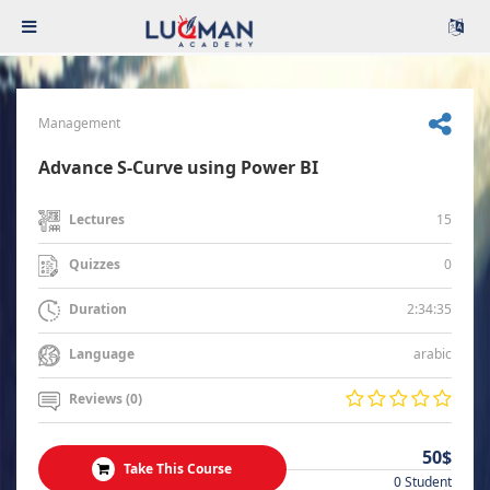
Management
Advance S-Curve using Power BI
15
Lectures
0
Quizzes
2:34:35
Duration
arabic
Language
Reviews (0)
50$
Take This Course
0 Student