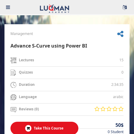
Management
Advance S-Curve using Power BI
15
Lectures
0
Quizzes
2:34:35
Duration
arabic
Language
Reviews (0)
50$
Take This Course
0 Student