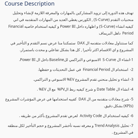
Course Description
تهدف هذه الدورة إلى تزويد المشاركين بالمهارات والمعرفة اللازمة لإنشاء وتحليل
منحنيات التقدم (S-Curve) , الكورس يغطي العديد من المهارات المتقدمه في اني
كيفيه انشاء (S-Curve) و اظهاره داخل Power BI و كيفيه استخدام خاصيه Financial
Period داهل البريماف
كما سنتناول معادلات متقدمه ال DAX ستمكننا منا عرض نسم التقدم و التأخير في
المشروع و اي الاقسام اكثر تأخيرا , كل هذا بشكل تفاعلي و محدث باستمرار.
1-انشاء ال S-Curve الاسبوعي و التراكمي للBaseline داخل ال Power BI.
2- استخدام ال Financial Period في عمل التحديثات و حفظها.
3- انشاء و تحليل منحني تقدم المشروع EV% الاسبوعي و التراكمي.
4- انشاء ال Date Table و شرح كيفيه ربط الPV% مع ال EV% .
5- شرح معادلات متقدمه من ال DAX كفييه استخدامها في عرض المؤشرات المشروع
(KPIs) بشكل دقيق.
6- كيفيه استخدام ال Activity Code لعرض تقدم المشروع بأكثر من طريقه .
7- تحليل Trend Analysis و معرفه نسبه تأخشر المشروع و حجم التأخير لكل منطقه
في المشروع .