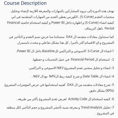
Course Description
تهدف هذه الدورة إلى تزويد المشاركين بالمهارات والمعرفة اللازمة لإنشاء وتحليل
منحنيات التقدم (S-Curve) , الكورس يغطي العديد من المهارات المتقدمه في اني
كيفيه انشاء (S-Curve) و اظهاره داخل Power BI و كيفيه استخدام خاصيه Financial
Period داهل البريماف
كما سنتناول معادلات متقدمه ال DAX ستمكننا منا عرض نسم التقدم و التأخير في
المشروع و اي الاقسام اكثر تأخيرا , كل هذا بشكل تفاعلي و محدث باستمرار.
1-انشاء ال S-Curve الاسبوعي و التراكمي للBaseline داخل ال Power BI.
2- استخدام ال Financial Period في عمل التحديثات و حفظها.
3- انشاء و تحليل منحني تقدم المشروع EV% الاسبوعي و التراكمي.
4- انشاء ال Date Table و شرح كيفيه ربط الPV% مع ال EV% .
5- شرح معادلات متقدمه من ال DAX كفييه استخدامها في عرض المؤشرات المشروع
(KPIs) بشكل دقيق.
6- كيفيه استخدام ال Activity Code لعرض تقدم المشروع بأكثر من طريقه .
7- تحليل Trend Analysis و معرفه نسبه تأخشر المشروع و حجم التأخير لكل منطقه
في المشروع .