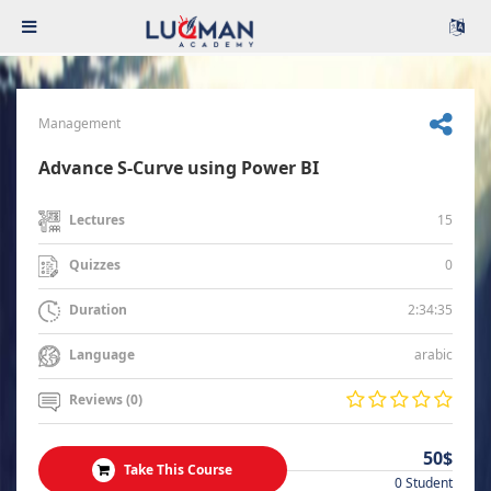
Management
Advance S-Curve using Power BI
15
Lectures
0
Quizzes
2:34:35
Duration
arabic
Language
Reviews (0)
50$
Take This Course
0 Student