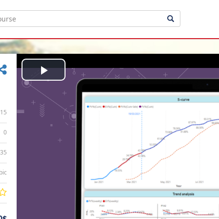
Play
Video
15
0
:35
bic
0$