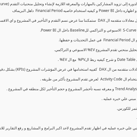
كما سنتناول معادلات متقدمه ال DAX و اي الاقسام اكثر تأخيرا , كل هذا بشكل تفاعلي و محدث باستمرار
ي علي خبره عمليه في اظهار تقدم المشروع لاحد اكبر البرامج و المشاريع و رفع التقارير لل