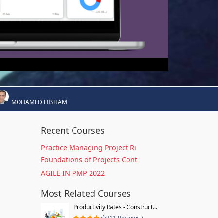
MOHAMED HISHAM
Recent Courses
Practice Managing Project Ri
Foundations of Projects Cont
AGILE IN PMP 2022
Most Related Courses
Productivity Rates - Construct...
(11 Reviews )