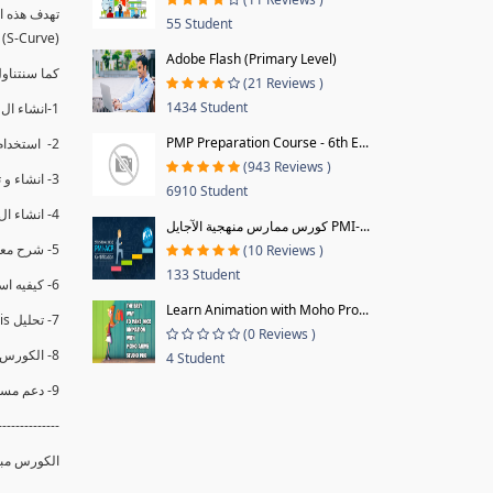
55 Student
(S-Curve) و اظهاره داخل Power BI و كيفيه استخدام خاصيه Financial Period داهل البريماف
Adobe Flash (Primary Level)
ستمكننا منا عرض نسم التقدم و التأخير في المشروع .
(21 Reviews )
1434 Student
1-انشاء ال S-Curve الاسبوعي و التراكمي للBaseline داخل ال Power BI.
PMP Preparation Course - 6th E...
2- استخدام ال Financial Period في عمل التحديثات و حفظها.
(943 Reviews )
3- انشاء و تحليل منحني تقدم المشروع EV% الاسبوعي و التراكمي.
6910 Student
4- انشاء ال Date Table و شرح كيفيه ربط الPV% مع ال EV% .
كورس ممارس منهجية الآجايل PMI-...
5- شرح معادلات متقدمه من ال DAX كفييه استخدامها في عرض المؤشرات المشروع (KPIs) بشكل دقيق.
(10 Reviews )
133 Student
6- كيفيه استخدام ال Activity Code لعرض تقدم المشروع بأكثر من طريقه .
Learn Animation with Moho Pro...
7- تحليل Trend Analysis و معرفه نسبه تأخشر المشروع و حجم التأخير لكل منطقه في المشروع .
(0 Reviews )
8- الكورس مبني علي خبره عمليه .
4 Student
9- دعم مستمر للكورس.
--------------
الكورس مبن.