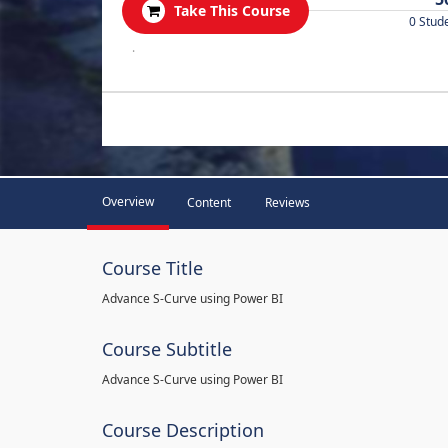
Take This Course
0 Stud
.
Overview
Content
Reviews
Course Title
Advance S-Curve using Power BI
Course Subtitle
Advance S-Curve using Power BI
Course Description