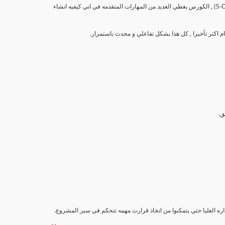
تهدف هذه الدورة إلى تزويد المشاركين بالمهارات والمعرفة اللازمة لإنشاء وتحليل منحنيات التقدم (S-Curve) , الكورس يغطي العديد من المهارات المتقدمه في اني كيفيه انشاء
اداره العليا حتي يتمكنوا من اتخاذ قرارت مهمه تتحكم في سير المشروع