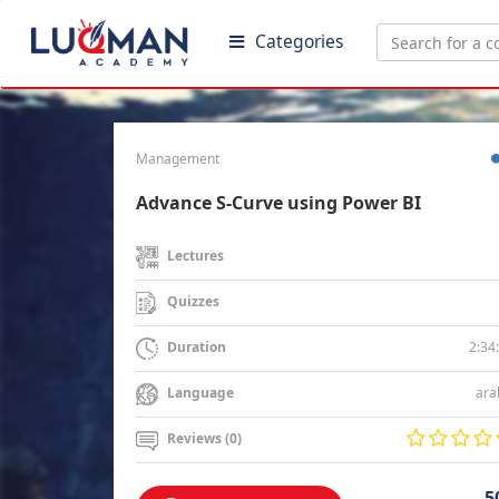
Categories
Management
Advance S-Curve using Power BI
Lectures
Quizzes
2:34
Duration
ara
Language
Reviews (0)
5