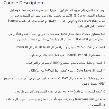
Course Description
تهدف هذه الدورة إلى تزويد المشاركين بالمهارات والمعرفة اللازمة لإنشاء وتحليل
منحنيات التقدم (S-Curve) , الكورس يغطي العديد من المهارات المتقدمه في اني
كيفيه انشاء (S-Curve) و اظهاره داخل Power BI و كيفيه استخدام خاصيه Financial
Period داهل البريماف
كما سنتناول معادلات متقدمه ال DAX ستمكننا منا عرض نسم التقدم و التأخير في
المشروع و اي الاقسام اكثر تأخيرا , كل هذا بشكل تفاعلي و محدث باستمرار.
1-انشاء ال S-Curve الاسبوعي و التراكمي للBaseline داخل ال Power BI.
2- استخدام ال Financial Period في عمل التحديثات و حفظها.
3- انشاء و تحليل منحني تقدم المشروع EV% الاسبوعي و التراكمي.
4- انشاء ال Date Table و شرح كيفيه ربط الPV% مع ال EV% .
5- شرح معادلات متقدمه من ال DAX كفييه استخدامها في عرض المؤشرات المشروع
(KPIs) بشكل دقيق.
6- كيفيه استخدام ال Activity Code لعرض تقدم المشروع بأكثر من طريقه .
7- تحليل Trend Analysis و معرفه نسبه تأخشر المشروع و حجم التأخير لكل منطقه
في المشروع .