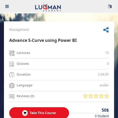
Management
Advance S-Curve using Power BI
15
Lectures
0
Quizzes
2:34:35
Duration
arabic
Language
Reviews (0)
50$
Take This Course
0 Student