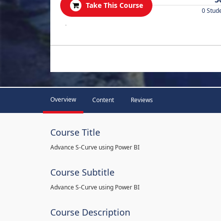
Take This Course
0 Stud
.
Overview
Content
Reviews
Course Title
Advance S-Curve using Power BI
Course Subtitle
Advance S-Curve using Power BI
Course Description