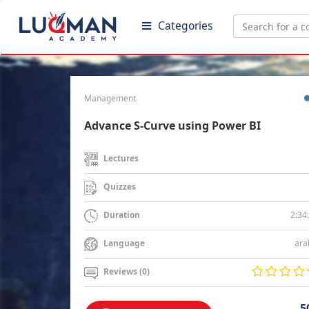
Categories
Management
Advance S-Curve using Power BI
Lectures
Quizzes
2:34
Duration
ara
Language
Reviews (0)
5