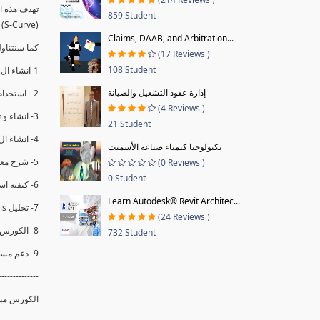
859 Student
(S-Curve) و اظهاره داخل Power BI و كيفيه استخدام خاصيه Financial Period داهل البريماف
Claims, DAAB, and Arbitration...
ستمكننا منا عرض نسم التقدم و التأخير في المشروع .
(17 Reviews )
108 Student
1-انشاء ال S-Curve الاسبوعي و التراكمي للBaseline داخل ال Power BI.
إدارة عقود التشغيل والصيانة
2- استخدام ال Financial Period في عمل التحديثات و حفظها.
(4 Reviews )
3- انشاء و تحليل منحني تقدم المشروع EV% الاسبوعي و التراكمي.
21 Student
4- انشاء ال Date Table و شرح كيفيه ربط الPV% مع ال EV% .
تكنولوجيا كيمياء صناعة الأسمنت
5- شرح معادلات متقدمه من ال DAX كفييه استخدامها في عرض المؤشرات المشروع (KPIs) بشكل دقيق.
(0 Reviews )
0 Student
6- كيفيه استخدام ال Activity Code لعرض تقدم المشروع بأكثر من طريقه .
Learn Autodesk® Revit Architec...
7- تحليل Trend Analysis و معرفه نسبه تأخشر المشروع و حجم التأخير لكل منطقه في المشروع .
(24 Reviews )
8- الكورس مبني علي خبره عمليه .
732 Student
9- دعم مستمر للكورس.
--------------
الكورس مبن.