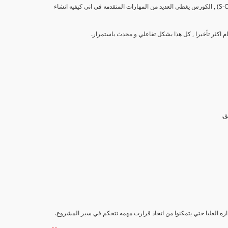
تهدف هذه الدورة إلى تزويد المشاركين بالمهارات والمعرفة اللازمة لإنشاء وتحليل منحنيات التقدم (S-Curve) , الكورس يغطي العديد من المهارات المتقدمه في اني كيفيه انشاء
اداره العليا حتي يتمكنوا من اتخاذ قرارت مهمه تتحكم في سير المشروع