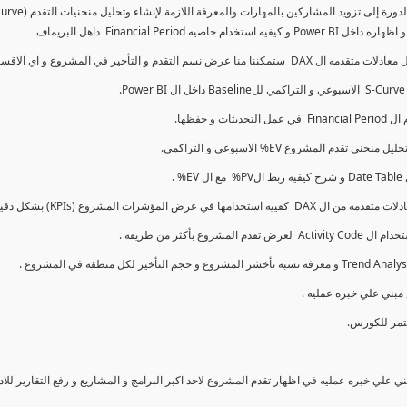
كما سنتناول معادلات متقدمه ال DAX و اي الاقسام اكثر تأخيرا , كل هذا بشكل تفاعلي و محدث باستمرار
ي علي خبره عمليه في اظهار تقدم المشروع لاحد اكبر البرامج و المشاريع و رفع التقارير لل