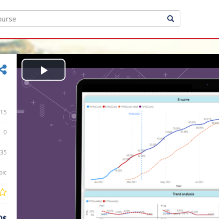
Play
Video
15
0
:35
bic
0$