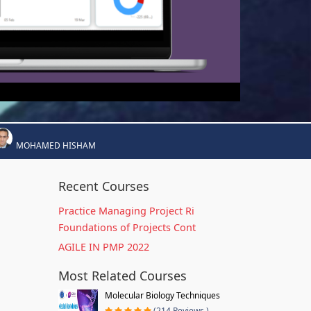
MOHAMED HISHAM
Recent Courses
Practice Managing Project Ri
Foundations of Projects Cont
AGILE IN PMP 2022
Most Related Courses
Molecular Biology Techniques
(214 Reviews )