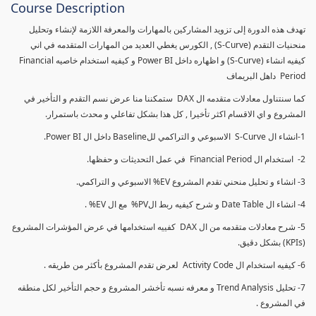
Course Description
تهدف هذه الدورة إلى تزويد المشاركين بالمهارات والمعرفة اللازمة لإنشاء وتحليل
منحنيات التقدم (S-Curve) , الكورس يغطي العديد من المهارات المتقدمه في اني
كيفيه انشاء (S-Curve) و اظهاره داخل Power BI و كيفيه استخدام خاصيه Financial
Period داهل البريماف
كما سنتناول معادلات متقدمه ال DAX ستمكننا منا عرض نسم التقدم و التأخير في
المشروع و اي الاقسام اكثر تأخيرا , كل هذا بشكل تفاعلي و محدث باستمرار.
1-انشاء ال S-Curve الاسبوعي و التراكمي للBaseline داخل ال Power BI.
2- استخدام ال Financial Period في عمل التحديثات و حفظها.
3- انشاء و تحليل منحني تقدم المشروع EV% الاسبوعي و التراكمي.
4- انشاء ال Date Table و شرح كيفيه ربط الPV% مع ال EV% .
5- شرح معادلات متقدمه من ال DAX كفييه استخدامها في عرض المؤشرات المشروع
(KPIs) بشكل دقيق.
6- كيفيه استخدام ال Activity Code لعرض تقدم المشروع بأكثر من طريقه .
7- تحليل Trend Analysis و معرفه نسبه تأخشر المشروع و حجم التأخير لكل منطقه
في المشروع .