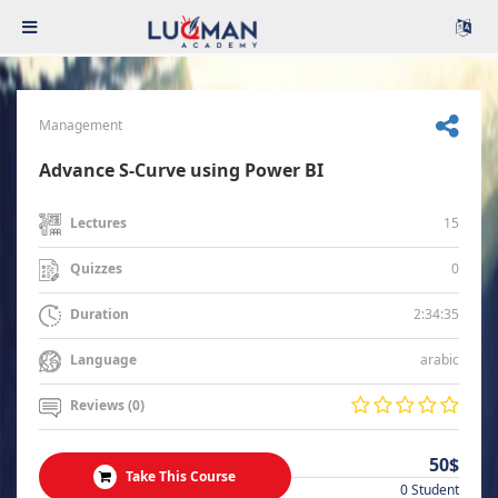
Management
Advance S-Curve using Power BI
15
Lectures
0
Quizzes
2:34:35
Duration
arabic
Language
Reviews (0)
50$
Take This Course
0 Student