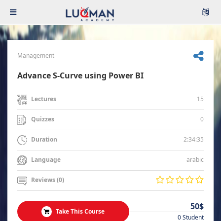
Management
Advance S-Curve using Power BI
15
Lectures
0
Quizzes
2:34:35
Duration
arabic
Language
Reviews (0)
50$
Take This Course
0 Student