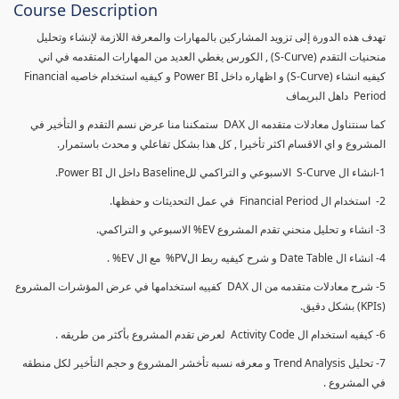
Course Description
تهدف هذه الدورة إلى تزويد المشاركين بالمهارات والمعرفة اللازمة لإنشاء وتحليل
منحنيات التقدم (S-Curve) , الكورس يغطي العديد من المهارات المتقدمه في اني
كيفيه انشاء (S-Curve) و اظهاره داخل Power BI و كيفيه استخدام خاصيه Financial
Period داهل البريماف
كما سنتناول معادلات متقدمه ال DAX ستمكننا منا عرض نسم التقدم و التأخير في
المشروع و اي الاقسام اكثر تأخيرا , كل هذا بشكل تفاعلي و محدث باستمرار.
1-انشاء ال S-Curve الاسبوعي و التراكمي للBaseline داخل ال Power BI.
2- استخدام ال Financial Period في عمل التحديثات و حفظها.
3- انشاء و تحليل منحني تقدم المشروع EV% الاسبوعي و التراكمي.
4- انشاء ال Date Table و شرح كيفيه ربط الPV% مع ال EV% .
5- شرح معادلات متقدمه من ال DAX كفييه استخدامها في عرض المؤشرات المشروع
(KPIs) بشكل دقيق.
6- كيفيه استخدام ال Activity Code لعرض تقدم المشروع بأكثر من طريقه .
7- تحليل Trend Analysis و معرفه نسبه تأخشر المشروع و حجم التأخير لكل منطقه
في المشروع .