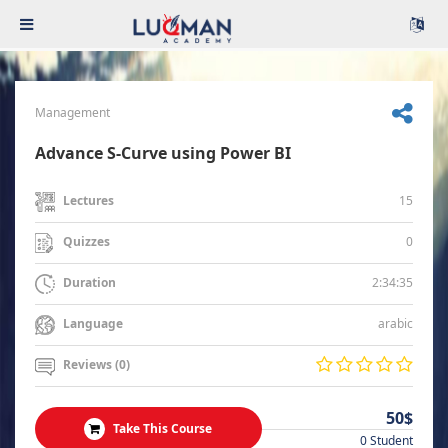
Management
Advance S-Curve using Power BI
15
Lectures
0
Quizzes
2:34:35
Duration
arabic
Language
Reviews (0)
50$
Take This Course
0 Student