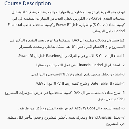
Course Description
تهدف هذه الدورة إلى تزويد المشاركين بالمهارات والمعرفة اللازمة لإنشاء وتحليل
منحنيات التقدم (S-Curve) , الكورس يغطي العديد من المهارات المتقدمه في اني
كيفيه انشاء (S-Curve) و اظهاره داخل Power BI و كيفيه استخدام خاصيه Financial
Period داهل البريماف
كما سنتناول معادلات متقدمه ال DAX ستمكننا منا عرض نسم التقدم و التأخير في
المشروع و اي الاقسام اكثر تأخيرا , كل هذا بشكل تفاعلي و محدث باستمرار.
1-انشاء ال S-Curve الاسبوعي و التراكمي للBaseline داخل ال Power BI.
2- استخدام ال Financial Period في عمل التحديثات و حفظها.
3- انشاء و تحليل منحني تقدم المشروع EV% الاسبوعي و التراكمي.
4- انشاء ال Date Table و شرح كيفيه ربط الPV% مع ال EV% .
5- شرح معادلات متقدمه من ال DAX كفييه استخدامها في عرض المؤشرات المشروع
(KPIs) بشكل دقيق.
6- كيفيه استخدام ال Activity Code لعرض تقدم المشروع بأكثر من طريقه .
7- تحليل Trend Analysis و معرفه نسبه تأخشر المشروع و حجم التأخير لكل منطقه
في المشروع .