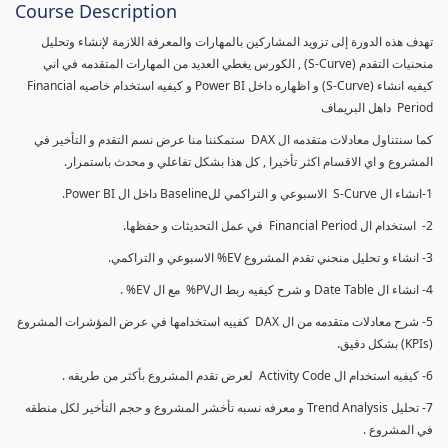
Course Description
تهدف هذه الدورة إلى تزويد المشاركين بالمهارات والمعرفة اللازمة لإنشاء وتحليل
منحنيات التقدم (S-Curve) , الكورس يغطي العديد من المهارات المتقدمه في اني
كيفيه انشاء (S-Curve) و اظهاره داخل Power BI و كيفيه استخدام خاصيه Financial
Period داهل البريماف
كما سنتناول معادلات متقدمه ال DAX ستمكننا منا عرض نسم التقدم و التأخير في
المشروع و اي الاقسام اكثر تأخيرا , كل هذا بشكل تفاعلي و محدث باستمرار.
1-انشاء ال S-Curve الاسبوعي و التراكمي للBaseline داخل ال Power BI.
2- استخدام ال Financial Period في عمل التحديثات و حفظها.
3- انشاء و تحليل منحني تقدم المشروع EV% الاسبوعي و التراكمي.
4- انشاء ال Date Table و شرح كيفيه ربط الPV% مع ال EV% .
5- شرح معادلات متقدمه من ال DAX كفييه استخدامها في عرض المؤشرات المشروع
(KPIs) بشكل دقيق.
6- كيفيه استخدام ال Activity Code لعرض تقدم المشروع بأكثر من طريقه .
7- تحليل Trend Analysis و معرفه نسبه تأخشر المشروع و حجم التأخير لكل منطقه
في المشروع .