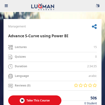
Management
Advance S-Curve using Power BI
15
Lectures
0
Quizzes
2:34:35
Duration
arabic
Language
Reviews (0)
50$
Take This Course
0 Student