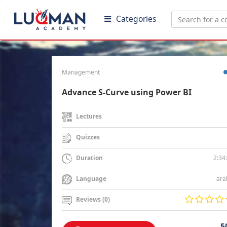
Categories
Management
Advance S-Curve using Power BI
Lectures
Quizzes
2:34
Duration
ara
Language
Reviews (0)
5