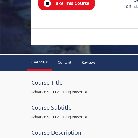
Take This Course
0 Stud
.
Overview
Content
Reviews
Course Title
Advance S-Curve using Power BI
Course Subtitle
Advance S-Curve using Power BI
Course Description