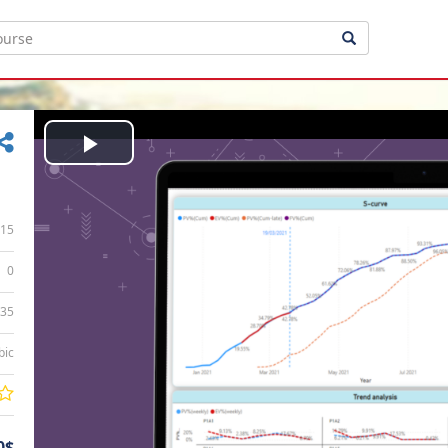
Play
Video
15
0
:35
bic
0$