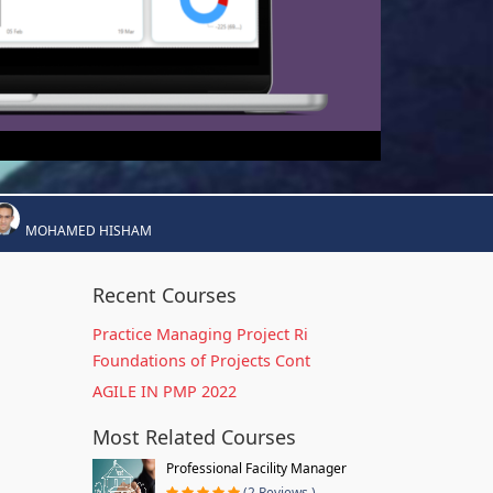
MOHAMED HISHAM
Recent Courses
Practice Managing Project Ri
Foundations of Projects Cont
AGILE IN PMP 2022
Most Related Courses
Professional Facility Manager
(2 Reviews )