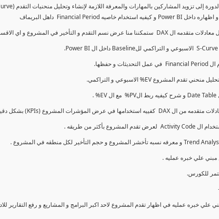
كما سنتناول معادلات متقدمه ال DAX و اي الاقسام اكثر تأخيرا , كل هذا بشكل تفاعلي و محدث باستمرار
ي علي خبره عمليه في اظهار تقدم المشروع لاحد اكبر البرامج و المشاريع و رفع التقارير لل