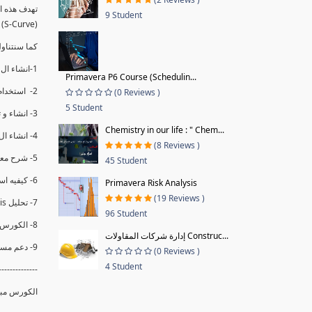
9 Student
(S-Curve) و اظهاره داخل Power BI و كيفيه استخدام خاصيه Financial Period داهل البريماف
ستمكننا منا عرض نسم التقدم و التأخير في المشروع .
1-انشاء ال S-Curve الاسبوعي و التراكمي للBaseline داخل ال Power BI.
Primavera P6 Course (Schedulin...
2- استخدام ال Financial Period في عمل التحديثات و حفظها.
(0 Reviews )
5 Student
3- انشاء و تحليل منحني تقدم المشروع EV% الاسبوعي و التراكمي.
Chemistry in our life : " Chem...
4- انشاء ال Date Table و شرح كيفيه ربط الPV% مع ال EV% .
(8 Reviews )
5- شرح معادلات متقدمه من ال DAX كفييه استخدامها في عرض المؤشرات المشروع (KPIs) بشكل دقيق.
45 Student
6- كيفيه استخدام ال Activity Code لعرض تقدم المشروع بأكثر من طريقه .
Primavera Risk Analysis
(19 Reviews )
7- تحليل Trend Analysis و معرفه نسبه تأخشر المشروع و حجم التأخير لكل منطقه في المشروع .
96 Student
8- الكورس مبني علي خبره عمليه .
إدارة شركات المقاولات Construc...
9- دعم مستمر للكورس.
(0 Reviews )
4 Student
--------------
الكورس مبن.