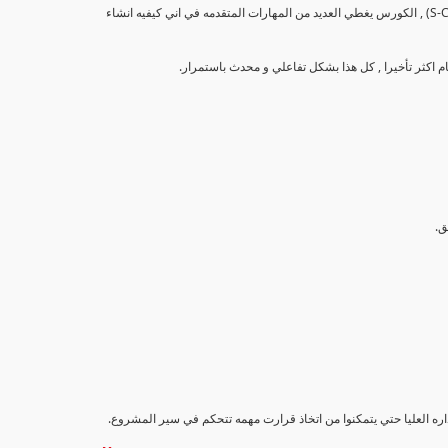
تهدف هذه الدورة إلى تزويد المشاركين بالمهارات والمعرفة اللازمة لإنشاء وتحليل منحنيات التقدم (S-Curve) , الكورس يغطي العديد من المهارات المتقدمه في اني كيفيه انشاء
اداره العليا حتي يتمكنوا من اتخاذ قرارت مهمه تتحكم في سير المشروع