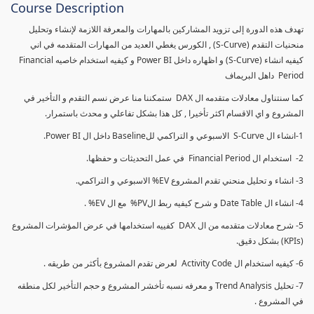
Course Description
تهدف هذه الدورة إلى تزويد المشاركين بالمهارات والمعرفة اللازمة لإنشاء وتحليل
منحنيات التقدم (S-Curve) , الكورس يغطي العديد من المهارات المتقدمه في اني
كيفيه انشاء (S-Curve) و اظهاره داخل Power BI و كيفيه استخدام خاصيه Financial
Period داهل البريماف
كما سنتناول معادلات متقدمه ال DAX ستمكننا منا عرض نسم التقدم و التأخير في
المشروع و اي الاقسام اكثر تأخيرا , كل هذا بشكل تفاعلي و محدث باستمرار.
1-انشاء ال S-Curve الاسبوعي و التراكمي للBaseline داخل ال Power BI.
2- استخدام ال Financial Period في عمل التحديثات و حفظها.
3- انشاء و تحليل منحني تقدم المشروع EV% الاسبوعي و التراكمي.
4- انشاء ال Date Table و شرح كيفيه ربط الPV% مع ال EV% .
5- شرح معادلات متقدمه من ال DAX كفييه استخدامها في عرض المؤشرات المشروع
(KPIs) بشكل دقيق.
6- كيفيه استخدام ال Activity Code لعرض تقدم المشروع بأكثر من طريقه .
7- تحليل Trend Analysis و معرفه نسبه تأخشر المشروع و حجم التأخير لكل منطقه
في المشروع .