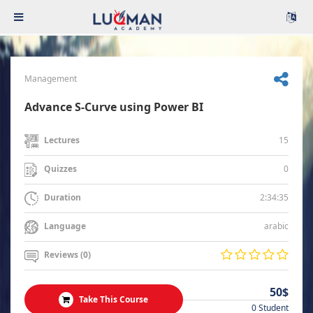
Management
Advance S-Curve using Power BI
15
Lectures
0
Quizzes
2:34:35
Duration
arabic
Language
Reviews (0)
50$
Take This Course
0 Student