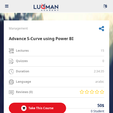
Management
Advance S-Curve using Power BI
15
Lectures
0
Quizzes
2:34:35
Duration
arabic
Language
Reviews (0)
50$
Take This Course
0 Student