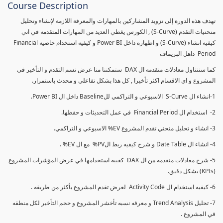
Course Description
تهدف هذه الدورة إلى تزويد المشاركين بالمهارات والمعرفة اللازمة لإنشاء وتحليل
منحنيات التقدم (S-Curve) , الكورس يغطي العديد من المهارات المتقدمه في اني
كيفيه انشاء (S-Curve) و اظهاره داخل Power BI و كيفيه استخدام خاصيه Financial
Period داهل البريماف
كما سنتناول معادلات متقدمه ال DAX ستمكننا منا عرض نسم التقدم و التأخير في
المشروع و اي الاقسام اكثر تأخيرا , كل هذا بشكل تفاعلي و محدث باستمرار.
1-انشاء ال S-Curve الاسبوعي و التراكمي للBaseline داخل ال Power BI.
2- استخدام ال Financial Period في عمل التحديثات و حفظها.
3- انشاء و تحليل منحني تقدم المشروع EV% الاسبوعي و التراكمي.
4- انشاء ال Date Table و شرح كيفيه ربط الPV% مع ال EV% .
5- شرح معادلات متقدمه من ال DAX كفييه استخدامها في عرض المؤشرات المشروع
(KPIs) بشكل دقيق.
6- كيفيه استخدام ال Activity Code لعرض تقدم المشروع بأكثر من طريقه .
7- تحليل Trend Analysis و معرفه نسبه تأخشر المشروع و حجم التأخير لكل منطقه
في المشروع .