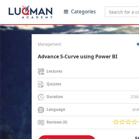
Categories
Management
Advance S-Curve using Power BI
Lectures
Quizzes
2:34
Duration
ara
Language
Reviews (0)
5