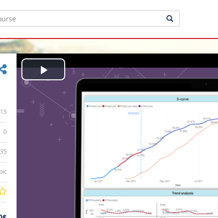
Play
Video
15
0
:35
bic
0$