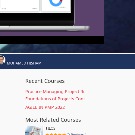
MOHAMED HISHAM
Recent Courses
Practice Managing Project Ri
Foundations of Projects Cont
AGILE IN PMP 2022
Most Related Courses
TILOS
(3 Reviews )