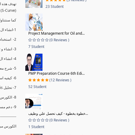
23 Student
(S-Curve) و اظهاره داخل Power BI و كيفيه استخدام خاصيه Financial Period داهل البريماف
كما سنتناول معادلات متقدمه ال DAX ستمكننا منا عرض
1-انشاء ال S-Curve الاسبوعي و التراكمي للBaseline داخل ال Power BI.
Project Management for Oil and...
2- استخدام ال Financial Period في عمل التحديثات و حفظها.
(0 Reviews )
7 Student
3- انشاء و تحليل منحني تقدم المشروع EV% الاسبوعي و التراكمي.
4- انشاء ال Date Table و شرح كيفيه ربط الPV% مع ال EV% .
5- شرح معادلات متقدمه من ال DAX كفييه استخدامها في عرض المؤشرات المشروع (KPIs) بشكل دقيق.
PMP Preparation Course 6th Edi...
6- كيفيه استخدام ال Activity Code لعرض تقدم المشروع بأكثر من طريقه .
(12 Reviews )
52 Student
7- تحليل Trend Analysis و معرفه نسبه تأخشر المشروع و حجم التأخير لكل منطقه في المشروع .
8- الكورس مبني علي خبره عمليه .
9- دعم مستمر للكورس.
خطوة بخطوة - كيف تحصل علي وظيف...
--------------
(0 Reviews )
الكورس مبني
1 Student