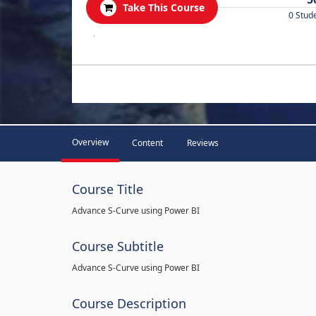
Take This Course
0 Stud
.
Overview
Content
Reviews
Course Title
Advance S-Curve using Power BI
Course Subtitle
Advance S-Curve using Power BI
Course Description