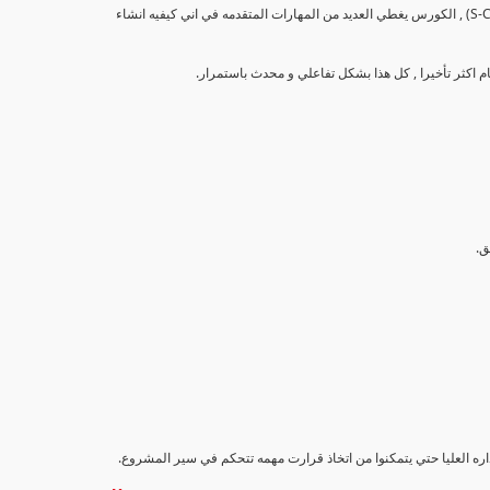
تهدف هذه الدورة إلى تزويد المشاركين بالمهارات والمعرفة اللازمة لإنشاء وتحليل منحنيات التقدم (S-Curve) , الكورس يغطي العديد من المهارات المتقدمه في اني كيفيه انشاء
داره العليا حتي يتمكنوا من اتخاذ قرارت مهمه تتحكم في سير المشروع.