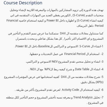
Course Description
تهدف هذه الدورة إلى تزويد المشاركين بالمهارات والمعرفة اللازمة لإنشاء وتحليل
منحنيات التقدم (S-Curve) , الكورس يغطي العديد من المهارات المتقدمه في اني
كيفيه انشاء (S-Curve) و اظهاره داخل Power BI و كيفيه استخدام خاصيه Financial
Period داهل البريماف
كما سنتناول معادلات متقدمه ال DAX ستمكننا منا عرض نسم التقدم و التأخير في
المشروع و اي الاقسام اكثر تأخيرا , كل هذا بشكل تفاعلي و محدث باستمرار.
1-انشاء ال S-Curve الاسبوعي و التراكمي للBaseline داخل ال Power BI.
2- استخدام ال Financial Period في عمل التحديثات و حفظها.
3- انشاء و تحليل منحني تقدم المشروع EV% الاسبوعي و التراكمي.
4- انشاء ال Date Table و شرح كيفيه ربط الPV% مع ال EV% .
5- شرح معادلات متقدمه من ال DAX كفييه استخدامها في عرض المؤشرات المشروع
(KPIs) بشكل دقيق.
6- كيفيه استخدام ال Activity Code لعرض تقدم المشروع بأكثر من طريقه .
7- تحليل Trend Analysis و معرفه نسبه تأخشر المشروع و حجم التأخير لكل منطقه
في المشروع .