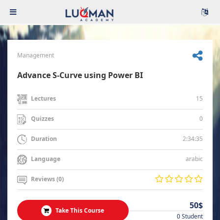
Management
Advance S-Curve using Power BI
15
Lectures
0
Quizzes
2:34:35
Duration
arabic
Language
Reviews (0)
50$
Take This Course
0 Student