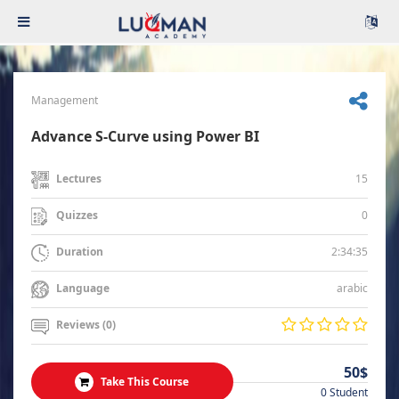
Management
Advance S-Curve using Power BI
15
Lectures
0
Quizzes
2:34:35
Duration
arabic
Language
Reviews (0)
50$
Take This Course
0 Student