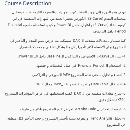
Course Description
تهدف هذه الدورة إلى تزويد المشاركين بالمهارات والمعرفة اللازمة لإنشاء وتحليل
منحنيات التقدم (S-Curve) , الكورس يغطي العديد من المهارات المتقدمه في اني
كيفيه انشاء (S-Curve) و اظهاره داخل Power BI و كيفيه استخدام خاصيه Financial
Period داهل البريماف
كما سنتناول معادلات متقدمه ال DAX ستمكننا منا عرض نسم التقدم و التأخير في
المشروع و اي الاقسام اكثر تأخيرا , كل هذا بشكل تفاعلي و محدث باستمرار.
1-انشاء ال S-Curve الاسبوعي و التراكمي للBaseline داخل ال Power BI.
2- استخدام ال Financial Period في عمل التحديثات و حفظها.
3- انشاء و تحليل منحني تقدم المشروع EV% الاسبوعي و التراكمي.
4- انشاء ال Date Table و شرح كيفيه ربط الPV% مع ال EV% .
5- شرح معادلات متقدمه من ال DAX كفييه استخدامها في عرض المؤشرات المشروع
(KPIs) بشكل دقيق.
6- كيفيه استخدام ال Activity Code لعرض تقدم المشروع بأكثر من طريقه .
7- تحليل Trend Analysis و معرفه نسبه تأخشر المشروع و حجم التأخير لكل منطقه
في المشروع .