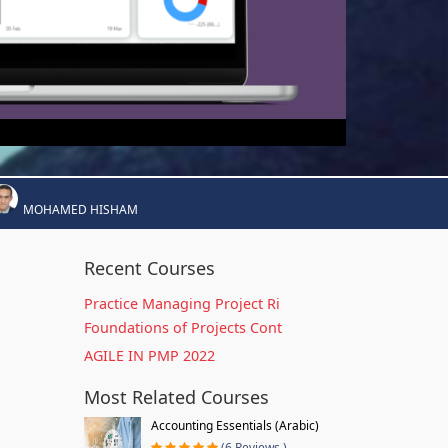
MOHAMED HISHAM
Recent Courses
Practice Managing Project Ri
Foundations of Projects Cont
AGILE IN PMP 2022
Most Related Courses
Accounting Essentials (Arabic)
(6 Reviews )