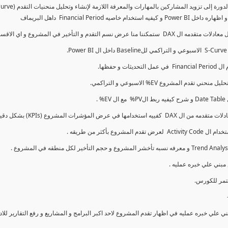
كما سنتناول معادلات متقدمه ال DAX و اي الاقسام اكثر تأخيرا , كل هذا بشكل تفاعلي و محدث باستمرار
ي علي خبره عمليه في اظهار تقدم المشروع لاحد اكبر البرامج و المشاريع و رفع التقارير لل