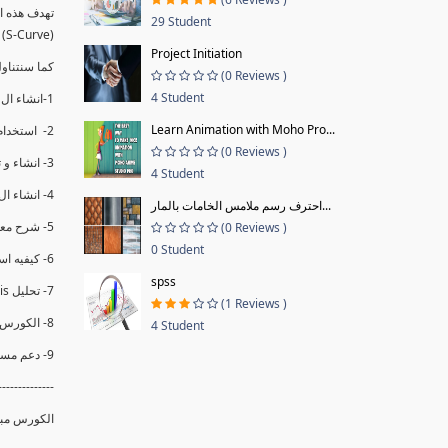
29 Student
(S-Curve) و اظهاره داخل Power BI و كيفيه استخدام خاصيه Financial Period داهل البريماف
Project Initiation
ستمكننا منا عرض نسم التقدم و التأخير في المشروع .
(0 Reviews )
4 Student
1-انشاء ال S-Curve الاسبوعي و التراكمي للBaseline داخل ال Power BI.
Learn Animation with Moho Pro...
2- استخدام ال Financial Period في عمل التحديثات و حفظها.
(0 Reviews )
3- انشاء و تحليل منحني تقدم المشروع EV% الاسبوعي و التراكمي.
4 Student
4- انشاء ال Date Table و شرح كيفيه ربط الPV% مع ال EV% .
احترف رسم ملامس الخامات بالمار...
5- شرح معادلات متقدمه من ال DAX كفييه استخدامها في عرض المؤشرات المشروع (KPIs) بشكل دقيق.
(0 Reviews )
0 Student
6- كيفيه استخدام ال Activity Code لعرض تقدم المشروع بأكثر من طريقه .
spss
7- تحليل Trend Analysis و معرفه نسبه تأخشر المشروع و حجم التأخير لكل منطقه في المشروع .
(1 Reviews )
8- الكورس مبني علي خبره عمليه .
4 Student
9- دعم مستمر للكورس.
--------------
الكورس مبن.