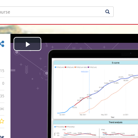
Play
Video
15
0
:35
bic
0$