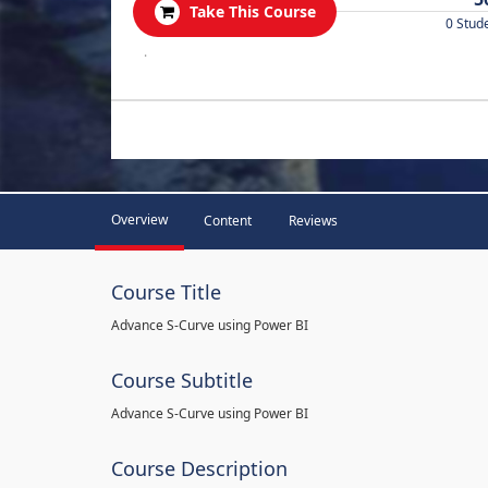
Take This Course
0 Stud
.
Overview
Content
Reviews
Course Title
Advance S-Curve using Power BI
Course Subtitle
Advance S-Curve using Power BI
Course Description