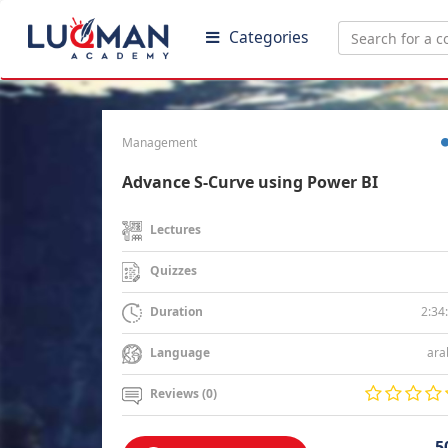
Categories
Management
Advance S-Curve using Power BI
Lectures
Quizzes
2:34
Duration
ara
Language
Reviews (0)
5