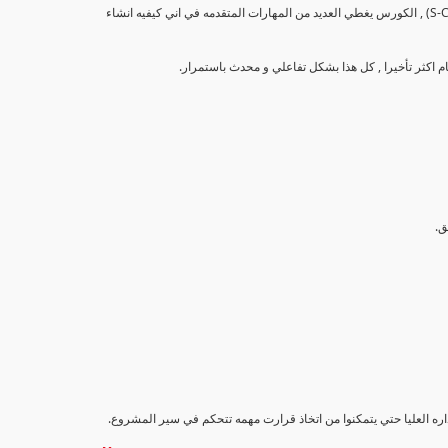
تهدف هذه الدورة إلى تزويد المشاركين بالمهارات والمعرفة اللازمة لإنشاء وتحليل منحنيات التقدم (S-Curve) , الكورس يغطي العديد من المهارات المتقدمه في اني كيفيه انشاء
اداره العليا حتي يتمكنوا من اتخاذ قرارت مهمه تتحكم في سير المشروع