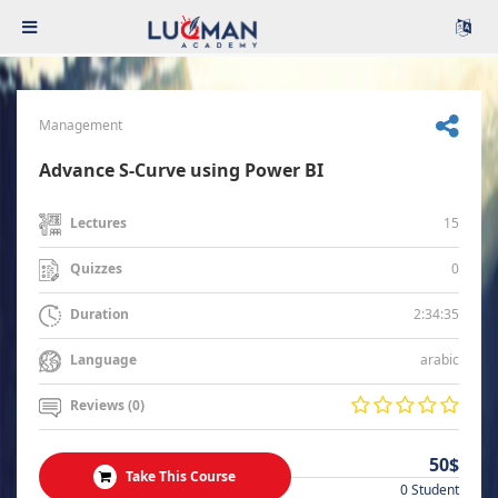
Management
Advance S-Curve using Power BI
15
Lectures
0
Quizzes
2:34:35
Duration
arabic
Language
Reviews (0)
50$
Take This Course
0 Student