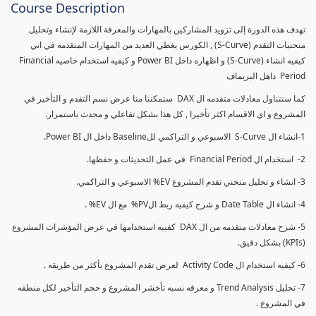
Course Description
تهدف هذه الدورة إلى تزويد المشاركين بالمهارات والمعرفة اللازمة لإنشاء وتحليل
منحنيات التقدم (S-Curve) , الكورس يغطي العديد من المهارات المتقدمه في اني
كيفيه انشاء (S-Curve) و اظهاره داخل Power BI و كيفيه استخدام خاصيه Financial
Period داهل البريماف
كما سنتناول معادلات متقدمه ال DAX ستمكننا منا عرض نسم التقدم و التأخير في
المشروع و اي الاقسام اكثر تأخيرا , كل هذا بشكل تفاعلي و محدث باستمرار.
1-انشاء ال S-Curve الاسبوعي و التراكمي للBaseline داخل ال Power BI.
2- استخدام ال Financial Period في عمل التحديثات و حفظها.
3- انشاء و تحليل منحني تقدم المشروع EV% الاسبوعي و التراكمي.
4- انشاء ال Date Table و شرح كيفيه ربط الPV% مع ال EV% .
5- شرح معادلات متقدمه من ال DAX كفييه استخدامها في عرض المؤشرات المشروع
(KPIs) بشكل دقيق.
6- كيفيه استخدام ال Activity Code لعرض تقدم المشروع بأكثر من طريقه .
7- تحليل Trend Analysis و معرفه نسبه تأخشر المشروع و حجم التأخير لكل منطقه
في المشروع .