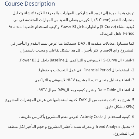
Course Description
تهدف هذه الدورة إلى تزويد المشاركين بالمهارات والمعرفة اللازمة لإنشاء وتحليل
منحنيات التقدم (S-Curve) , الكورس يغطي العديد من المهارات المتقدمه في اني
كيفيه انشاء (S-Curve) و اظهاره داخل Power BI و كيفيه استخدام خاصيه Financial
Period داهل البريماف
كما سنتناول معادلات متقدمه ال DAX ستمكننا منا عرض نسم التقدم و التأخير في
المشروع و اي الاقسام اكثر تأخيرا , كل هذا بشكل تفاعلي و محدث باستمرار.
1-انشاء ال S-Curve الاسبوعي و التراكمي للBaseline داخل ال Power BI.
2- استخدام ال Financial Period في عمل التحديثات و حفظها.
3- انشاء و تحليل منحني تقدم المشروع EV% الاسبوعي و التراكمي.
4- انشاء ال Date Table و شرح كيفيه ربط الPV% مع ال EV% .
5- شرح معادلات متقدمه من ال DAX كفييه استخدامها في عرض المؤشرات المشروع
(KPIs) بشكل دقيق.
6- كيفيه استخدام ال Activity Code لعرض تقدم المشروع بأكثر من طريقه .
7- تحليل Trend Analysis و معرفه نسبه تأخشر المشروع و حجم التأخير لكل منطقه
في المشروع .