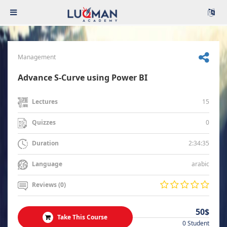
Management
Advance S-Curve using Power BI
15
Lectures
0
Quizzes
2:34:35
Duration
arabic
Language
Reviews (0)
50$
Take This Course
0 Student