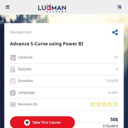
Management
Advance S-Curve using Power BI
15
Lectures
0
Quizzes
2:34:35
Duration
arabic
Language
Reviews (0)
50$
Take This Course
0 Student