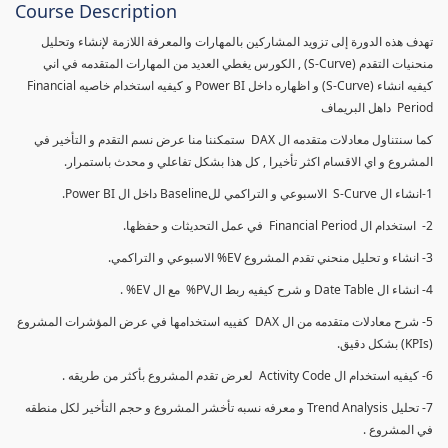
Course Description
تهدف هذه الدورة إلى تزويد المشاركين بالمهارات والمعرفة اللازمة لإنشاء وتحليل
منحنيات التقدم (S-Curve) , الكورس يغطي العديد من المهارات المتقدمه في اني
كيفيه انشاء (S-Curve) و اظهاره داخل Power BI و كيفيه استخدام خاصيه Financial
Period داهل البريماف
كما سنتناول معادلات متقدمه ال DAX ستمكننا منا عرض نسم التقدم و التأخير في
المشروع و اي الاقسام اكثر تأخيرا , كل هذا بشكل تفاعلي و محدث باستمرار.
1-انشاء ال S-Curve الاسبوعي و التراكمي للBaseline داخل ال Power BI.
2- استخدام ال Financial Period في عمل التحديثات و حفظها.
3- انشاء و تحليل منحني تقدم المشروع EV% الاسبوعي و التراكمي.
4- انشاء ال Date Table و شرح كيفيه ربط الPV% مع ال EV% .
5- شرح معادلات متقدمه من ال DAX كفييه استخدامها في عرض المؤشرات المشروع
(KPIs) بشكل دقيق.
6- كيفيه استخدام ال Activity Code لعرض تقدم المشروع بأكثر من طريقه .
7- تحليل Trend Analysis و معرفه نسبه تأخشر المشروع و حجم التأخير لكل منطقه
في المشروع .