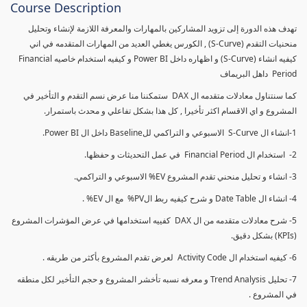
Course Description
تهدف هذه الدورة إلى تزويد المشاركين بالمهارات والمعرفة اللازمة لإنشاء وتحليل
منحنيات التقدم (S-Curve) , الكورس يغطي العديد من المهارات المتقدمه في اني
كيفيه انشاء (S-Curve) و اظهاره داخل Power BI و كيفيه استخدام خاصيه Financial
Period داهل البريماف
كما سنتناول معادلات متقدمه ال DAX ستمكننا منا عرض نسم التقدم و التأخير في
المشروع و اي الاقسام اكثر تأخيرا , كل هذا بشكل تفاعلي و محدث باستمرار.
1-انشاء ال S-Curve الاسبوعي و التراكمي للBaseline داخل ال Power BI.
2- استخدام ال Financial Period في عمل التحديثات و حفظها.
3- انشاء و تحليل منحني تقدم المشروع EV% الاسبوعي و التراكمي.
4- انشاء ال Date Table و شرح كيفيه ربط الPV% مع ال EV% .
5- شرح معادلات متقدمه من ال DAX كفييه استخدامها في عرض المؤشرات المشروع
(KPIs) بشكل دقيق.
6- كيفيه استخدام ال Activity Code لعرض تقدم المشروع بأكثر من طريقه .
7- تحليل Trend Analysis و معرفه نسبه تأخشر المشروع و حجم التأخير لكل منطقه
في المشروع .