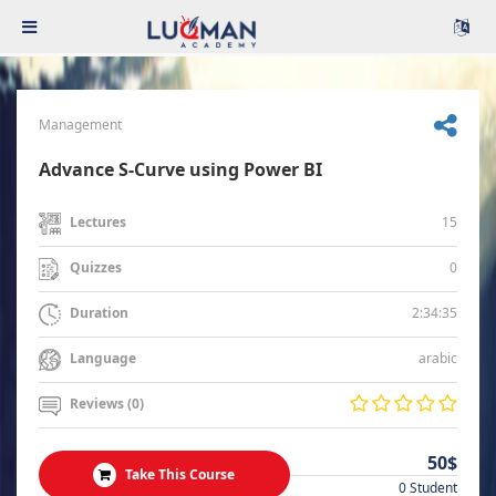
Management
Advance S-Curve using Power BI
15
Lectures
0
Quizzes
2:34:35
Duration
arabic
Language
Reviews (0)
50$
Take This Course
0 Student