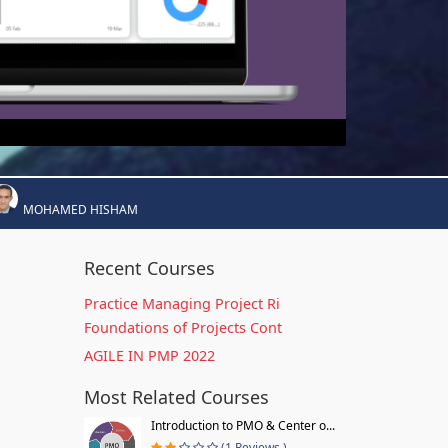
MOHAMED HISHAM
Recent Courses
Practice Managing Project Ri
Foundations of Projects Cont
AGILE IN PMP 2022
Most Related Courses
Introduction to PMO & Center o...
(1 Reviews )