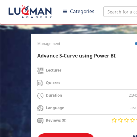
Categories
Management
Advance S-Curve using Power BI
Lectures
Quizzes
2:34
Duration
ara
Language
Reviews (0)
5