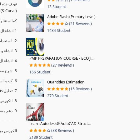
13 Student
(S-Curve) و اظهاره داخل Power BI و كيفيه استخدام خاصيه Financial Period داهل البريماف
Adobe Flash (Primary Level)
ستمكننا منا عرض نسم التقدم و التأخير في المشروع .
(21 Reviews )
1434 Student
1-انشاء ال S-Curve الاسبوعي و التراكمي للBaseline داخل ال Power BI.
2- استخدام ال Financial Period في عمل التحديثات و حفظها.
3- انشاء و تحليل منحني تقدم المشروع EV% الاسبوعي و التراكمي.
PMP PREPARATION COURSE - ECO J...
4- انشاء ال Date Table و شرح كيفيه ربط الPV% مع ال EV% .
(27 Reviews )
5- شرح معادلات متقدمه من ال DAX كفييه استخدامها في عرض المؤشرات المشروع (KPIs) بشكل دقيق.
166 Student
6- كيفيه استخدام ال Activity Code لعرض تقدم المشروع بأكثر من طريقه .
Quantities Estimation
(15 Reviews )
7- تحليل Trend Analysis و معرفه نسبه تأخشر المشروع و حجم التأخير لكل منطقه في المشروع .
279 Student
8- الكورس مبني علي خبره عمليه .
9- دعم مستمر للكورس.
--------------
Learn Autodesk® AutoCAD Struct...
(88 Reviews )
الكورس مبن.
2139 Student