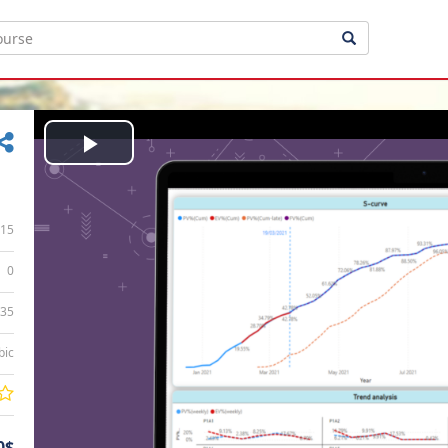
Play
Video
15
0
:35
bic
0$