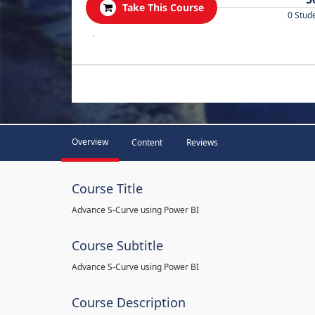
Take This Course
0 Stud
.
Overview
Content
Reviews
Course Title
Advance S-Curve using Power BI
Course Subtitle
Advance S-Curve using Power BI
Course Description