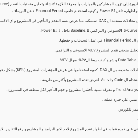
كما سنتناول معادلات متقدمه ال DAX و اي الاقسام اكثر تأخيرا , كل هذا بشكل تفاعلي و محدث باستمرار
ي علي خبره عمليه في اظهار تقدم المشروع لاحد اكبر البرامج و المشاريع و رفع التقارير لل