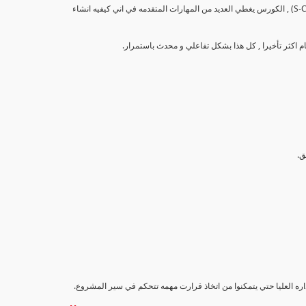
تهدف هذه الدورة إلى تزويد المشاركين بالمهارات والمعرفة اللازمة لإنشاء وتحليل منحنيات التقدم (S-Curve) , الكورس يغطي العديد من المهارات المتقدمه في اني كيفيه انشاء
اداره العليا حتي يتمكنوا من اتخاذ قرارت مهمه تتحكم في سير المشروع