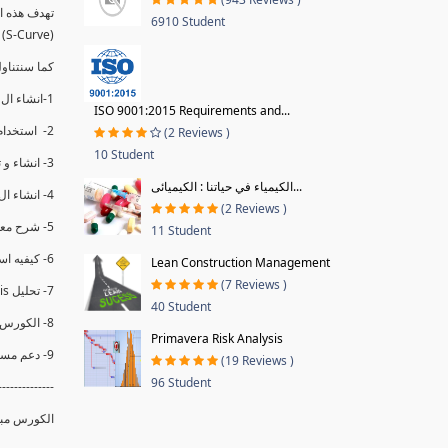
6910 Student
(S-Curve) و اظهاره داخل Power BI و كيفيه استخدام خاصيه Financial Period داهل البريماف
ستمكننا منا عرض نسم التقدم و التأخير في المشروع .
1-انشاء ال S-Curve الاسبوعي و التراكمي للBaseline داخل ال Power BI.
ISO 9001:2015 Requirements and...
2- استخدام ال Financial Period في عمل التحديثات و حفظها.
(2 Reviews )
10 Student
3- انشاء و تحليل منحني تقدم المشروع EV% الاسبوعي و التراكمي.
الكيمياء في حياتنا : الكيميائى...
4- انشاء ال Date Table و شرح كيفيه ربط الPV% مع ال EV% .
(2 Reviews )
5- شرح معادلات متقدمه من ال DAX كفييه استخدامها في عرض المؤشرات المشروع (KPIs) بشكل دقيق.
11 Student
6- كيفيه استخدام ال Activity Code لعرض تقدم المشروع بأكثر من طريقه .
Lean Construction Management
(7 Reviews )
7- تحليل Trend Analysis و معرفه نسبه تأخشر المشروع و حجم التأخير لكل منطقه في المشروع .
40 Student
8- الكورس مبني علي خبره عمليه .
Primavera Risk Analysis
9- دعم مستمر للكورس.
(19 Reviews )
96 Student
--------------
الكورس مبن.