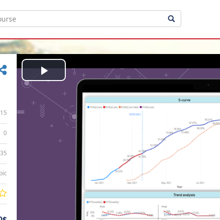
Play
Video
15
0
:35
bic
0$