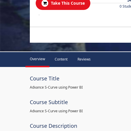
Take This Course
0 Stud
.
Overview
Content
Reviews
Course Title
Advance S-Curve using Power BI
Course Subtitle
Advance S-Curve using Power BI
Course Description