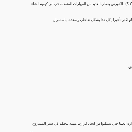
تهدف هذه الدورة إلى تزويد المشاركين بالمهارات والمعرفة اللازمة لإنشاء وتحليل منحنيات التقدم (S-Curve) , الكورس يغطي العديد من المهارات المتقدمه في اني كيفيه انشاء
اداره العليا حتي يتمكنوا من اتخاذ قرارت مهمه تتحكم في سير المشروع