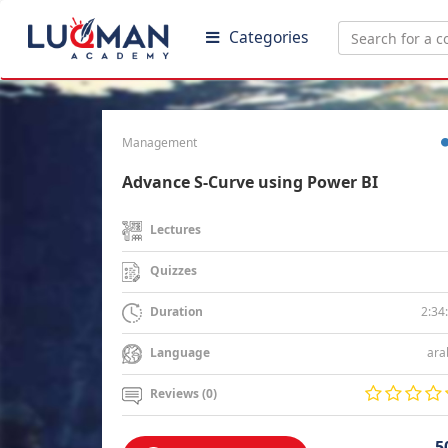
Categories
Management
Advance S-Curve using Power BI
Lectures
Quizzes
2:34
Duration
ara
Language
Reviews (0)
5