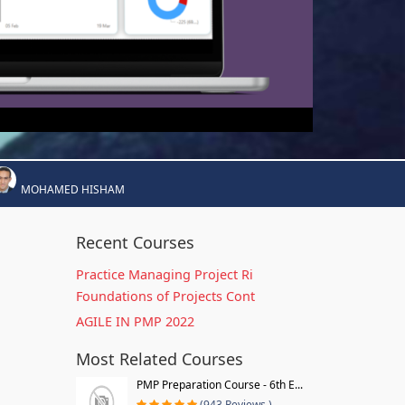
MOHAMED HISHAM
Recent Courses
Practice Managing Project Ri
Foundations of Projects Cont
AGILE IN PMP 2022
Most Related Courses
PMP Preparation Course - 6th E...
(943 Reviews )