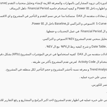
كما سنتناول معادلات متقدمه ال DAX و اي الاقسام اكثر تأخيرا , كل هذا بشكل تفاعلي و محدث باستمرار
ي علي خبره عمليه في اظهار تقدم المشروع لاحد اكبر البرامج و المشاريع و رفع التقارير لل