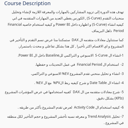
Course Description
تهدف هذه الدورة إلى تزويد المشاركين بالمهارات والمعرفة اللازمة لإنشاء وتحليل
منحنيات التقدم (S-Curve) , الكورس يغطي العديد من المهارات المتقدمه في اني
كيفيه انشاء (S-Curve) و اظهاره داخل Power BI و كيفيه استخدام خاصيه Financial
Period داهل البريماف
كما سنتناول معادلات متقدمه ال DAX ستمكننا منا عرض نسم التقدم و التأخير في
المشروع و اي الاقسام اكثر تأخيرا , كل هذا بشكل تفاعلي و محدث باستمرار.
1-انشاء ال S-Curve الاسبوعي و التراكمي للBaseline داخل ال Power BI.
2- استخدام ال Financial Period في عمل التحديثات و حفظها.
3- انشاء و تحليل منحني تقدم المشروع EV% الاسبوعي و التراكمي.
4- انشاء ال Date Table و شرح كيفيه ربط الPV% مع ال EV% .
5- شرح معادلات متقدمه من ال DAX كفييه استخدامها في عرض المؤشرات المشروع
(KPIs) بشكل دقيق.
6- كيفيه استخدام ال Activity Code لعرض تقدم المشروع بأكثر من طريقه .
7- تحليل Trend Analysis و معرفه نسبه تأخشر المشروع و حجم التأخير لكل منطقه
في المشروع .