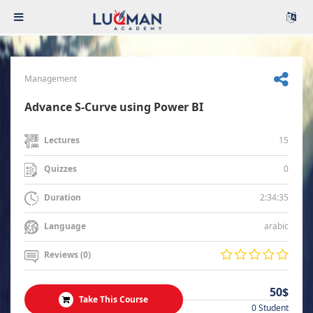
Management
Advance S-Curve using Power BI
15
Lectures
0
Quizzes
2:34:35
Duration
arabic
Language
Reviews (0)
50$
Take This Course
0 Student