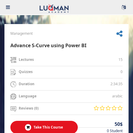
Management
Advance S-Curve using Power BI
15
Lectures
0
Quizzes
2:34:35
Duration
arabic
Language
Reviews (0)
50$
Take This Course
0 Student