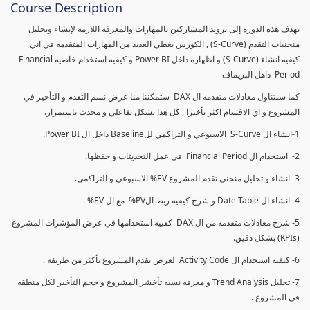
Course Description
تهدف هذه الدورة إلى تزويد المشاركين بالمهارات والمعرفة اللازمة لإنشاء وتحليل
منحنيات التقدم (S-Curve) , الكورس يغطي العديد من المهارات المتقدمه في اني
كيفيه انشاء (S-Curve) و اظهاره داخل Power BI و كيفيه استخدام خاصيه Financial
Period داهل البريماف
كما سنتناول معادلات متقدمه ال DAX ستمكننا منا عرض نسم التقدم و التأخير في
المشروع و اي الاقسام اكثر تأخيرا , كل هذا بشكل تفاعلي و محدث باستمرار.
1-انشاء ال S-Curve الاسبوعي و التراكمي للBaseline داخل ال Power BI.
2- استخدام ال Financial Period في عمل التحديثات و حفظها.
3- انشاء و تحليل منحني تقدم المشروع EV% الاسبوعي و التراكمي.
4- انشاء ال Date Table و شرح كيفيه ربط الPV% مع ال EV% .
5- شرح معادلات متقدمه من ال DAX كفييه استخدامها في عرض المؤشرات المشروع
(KPIs) بشكل دقيق.
6- كيفيه استخدام ال Activity Code لعرض تقدم المشروع بأكثر من طريقه .
7- تحليل Trend Analysis و معرفه نسبه تأخشر المشروع و حجم التأخير لكل منطقه
في المشروع .