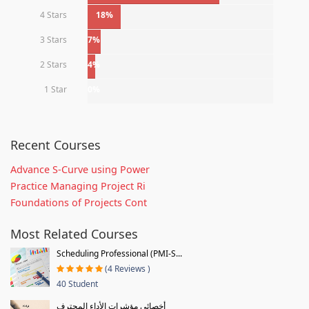
4 Stars
18%
3 Stars
7%
2 Stars
4%
1 Star
0%
Recent Courses
Advance S-Curve using Power
Practice Managing Project Ri
Foundations of Projects Cont
Most Related Courses
Scheduling Professional (PMI-S...
(4 Reviews )
40 Student
أخصائي مؤشرات الأداء المحترف