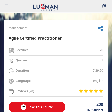
Management
Agile Certified Practitioner
70
Lectures
1
Quizzes
7:29:20
Duration
english
Language
Reviews (28)
20$
Take This Course
169 Student