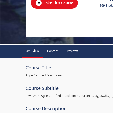
Take This Course
169 Stud
.
Overview
Content
Reviews
Course Title
Agile Certified Practitioner
Course Subtitle
(PMI-ACP- Agile Certified
Course Description