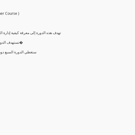
ctitioner Course )
تهدف هذه الدورة إلى معرفة كيفية إدارة
تستهدف الدورة كل من يرغب في التعرف على منهجيات الأجايل وأيضا الحصو�
ستغطي الدورة السبع دومي