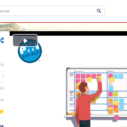
Play
Video
70
1
:20
ish
0$