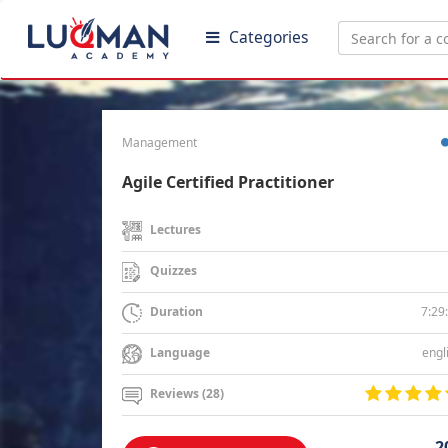
Categories
Management
Agile Certified Practitioner
Lectures
Quizzes
7:29
Duration
engl
Language
Reviews (28)
2