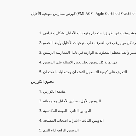
كورس ممارس منهجية الأجايل (PMI-ACP- Agile Certified Pra
 المشروعات عن طريق استخدام منهجيات الأجايل بشكل إحترافي
نز وأيضا معظم المعلومات الواردة في دليل الممارسة الرشيق
في نهاية كل دومين نحل بعض الاسئلة على الدومين
التعرف على كيفية التسجيل للامتحان ومتطلبات الامتحان
محتوي الكورس
مقدمة الكورس
الدومين الأول - مبادئ الأجايل ومنهجياته
الدومين الثاني - القيمة المكتسبة
الدومين الثالث - اشراك اصحاب المصلحة
الدومين الرابع- اداء التيم