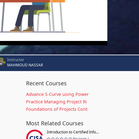
Instructor
MAHMOUD NASSAR
Recent Courses
Advance S-Curve using Power
Practice Managing Project Ri
Foundations of Projects Cont
Most Related Courses
Introduction to Certified Info...
(0 Reviews )