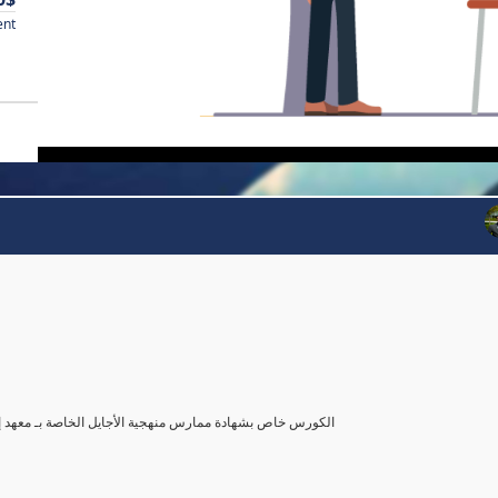
ent
 Practitioner Course)- الكورس خاص بشهادة ممارس منهجية الأجايل الخاصة بـ معهد إدارة المشروعات