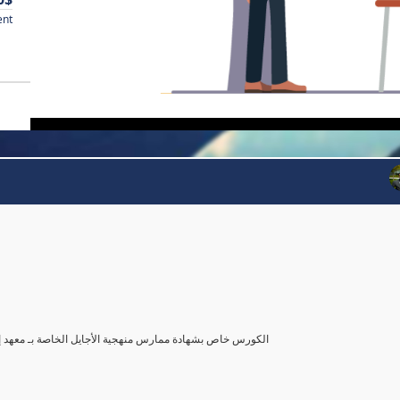
ent
 Practitioner Course)- الكورس خاص بشهادة ممارس منهجية الأجايل الخاصة بـ معهد إدارة المشروعات