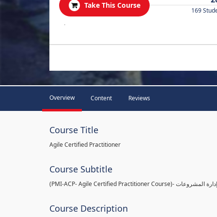
Take This Course
169 Stud
.
Overview
Content
Reviews
Course Title
Agile Certified Practitioner
Course Subtitle
(PMI-ACP- Agile Certified
Course Description