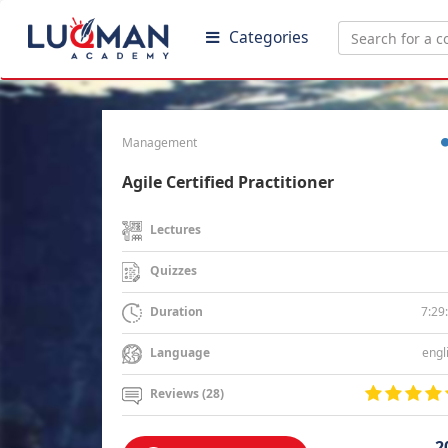
Categories
Management
Agile Certified Practitioner
Lectures
Quizzes
7:29
Duration
engl
Language
Reviews (28)
2