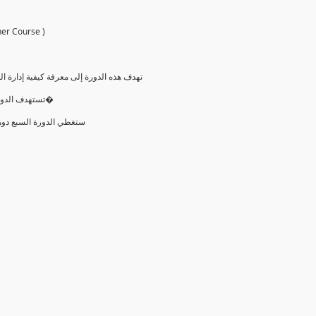
ctitioner Course )
تهدف هذه الدورة إلى معرفة كيفية إدارة
تستهدف الدورة كل من يرغب في التعرف على منهجيات الأجايل وأيضا الحصو�
ستغطي الدورة السبع دومي