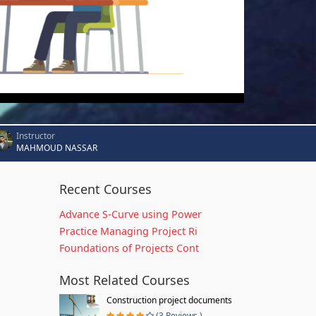
Instructor
MAHMOUD NASSAR
Recent Courses
Advance S-Curve using Power
Practice Managing Project Ri
Foundations of Projects Cont
Most Related Courses
Construction project documents
(3 Reviews )