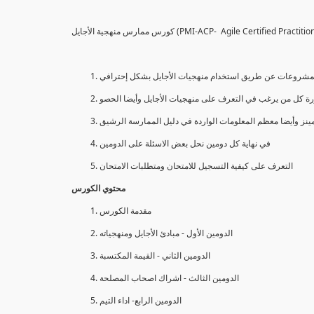
كورس ممارس منهجية الأجايل (PMI-ACP- Agile Certified Pra
 المشروعات عن طريق استخدام منهجيات الأجايل بشكل إحترافي
نز وأيضا معظم المعلومات الواردة في دليل الممارسة الرشيق
في نهاية كل دومين نحل بعض الاسئلة على الدومين
التعرف على كيفية التسجيل للامتحان ومتطلبات الامتحان
محتوي الكورس
مقدمة الكورس
الدومين الأول - مبادئ الأجايل ومنهجياته
الدومين الثاني - القيمة المكتسبة
الدومين الثالث - اشراك اصحاب المصلحة
الدومين الرابع- اداء التيم