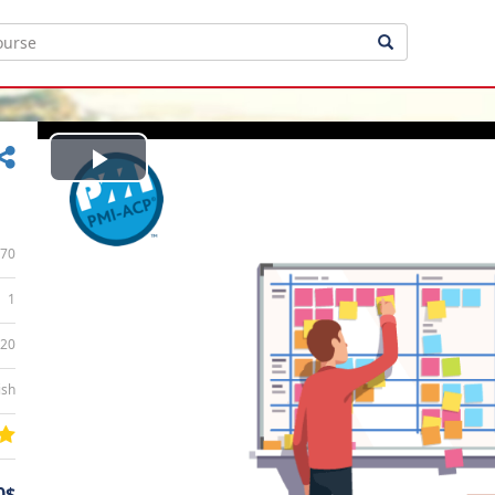
Play
Video
70
1
:20
ish
0$