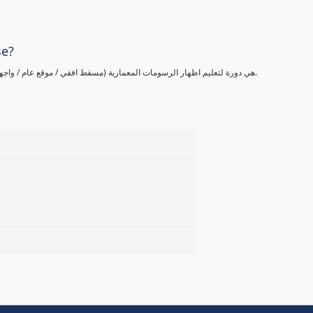
se?
هي دورة لتعليم اظهار الرسومات المعمارية (مسقط افقي / موقع عام / واجهة) من البداية وخطوة بخطوة بادق التفاصيل لتصل الي الاحتراف بإذن الله.
%
%
%
%
%