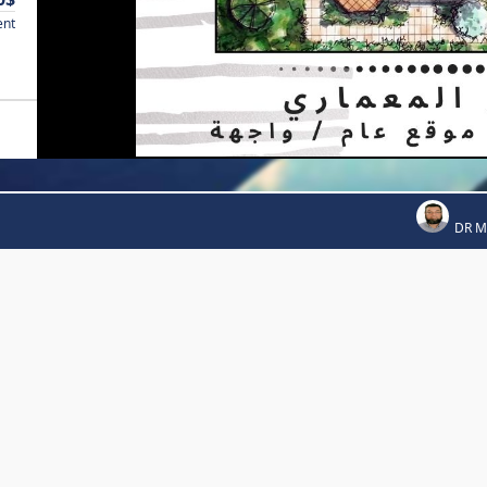
ent
DR 