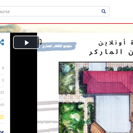
Play
Video
9
0
:35
ish
0$