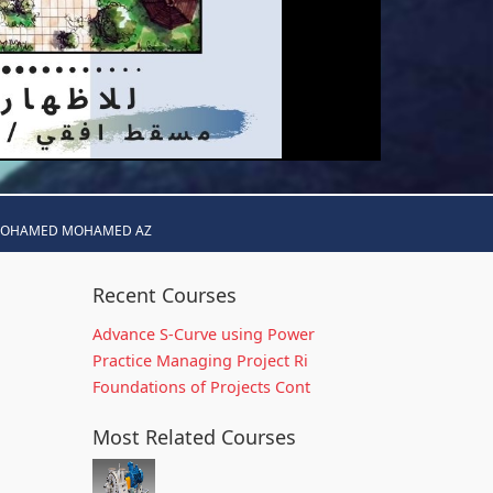
MOHAMED MOHAMED AZ
Recent Courses
Advance S-Curve using Power
Practice Managing Project Ri
Foundations of Projects Cont
Most Related Courses