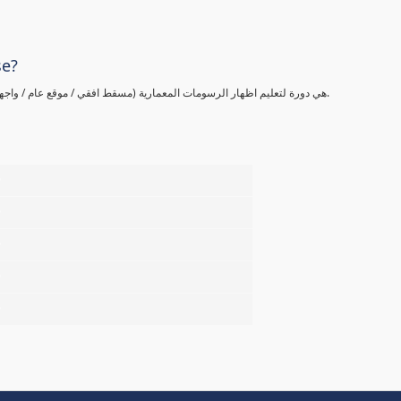
se?
هي دورة لتعليم اظهار الرسومات المعمارية (مسقط افقي / موقع عام / واجهة) من البداية وخطوة بخطوة بادق التفاصيل لتصل الي الاحتراف بإذن الله.
%
%
%
%
%