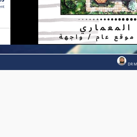
ent
DR 