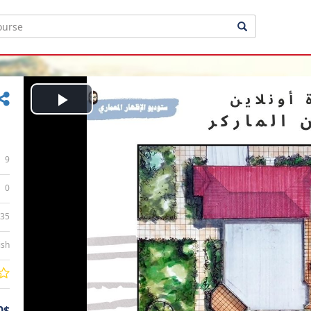
Play
Video
9
0
:35
ish
0$