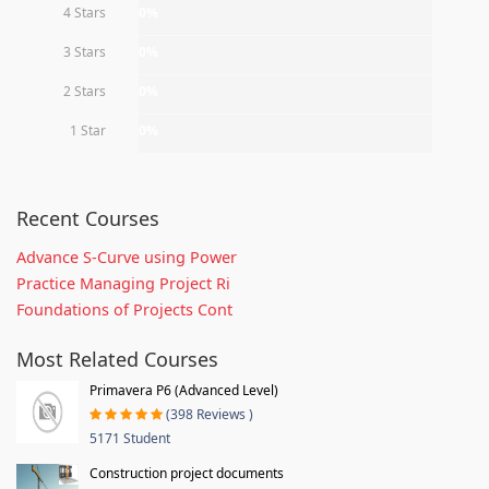
4 Stars
0%
3 Stars
0%
2 Stars
0%
1 Star
0%
Recent Courses
Advance S-Curve using Power
Practice Managing Project Ri
Foundations of Projects Cont
Most Related Courses
Primavera P6 (Advanced Level)
(398 Reviews )
5171 Student
Construction project documents