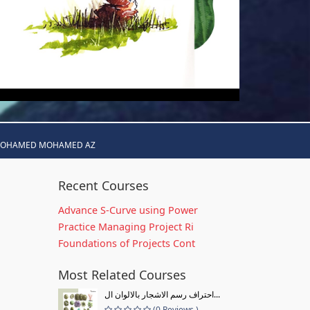
MOHAMED MOHAMED AZ
Recent Courses
Advance S-Curve using Power
Practice Managing Project Ri
Foundations of Projects Cont
Most Related Courses
احتراف رسم الاشجار بالالوان ال...
(0 Reviews )