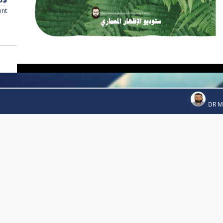
ent
DR 