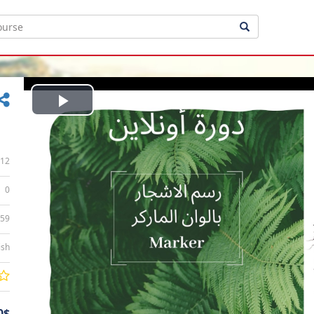
Play
Video
12
0
:59
ish
0$