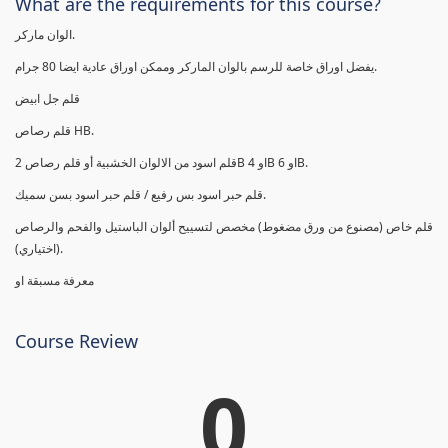
What are the requirements for this course?
الوان ماركر.
يفضل اوراق خاصة للرسم بالوان الماركر وممكن اوراق عادية ايضا 80 جرام.
قلم جل ابيض
قلم رصاص HB.
قلم اسود من الالوان الخشبية أو قلم رصاص 2B او 4B او 6B.
قلم حبر اسود بس رفيع / قلم حبر اسود بسن سميك.
قلم خاص (مصنوع من ورق مضغوط) مخصص لتسييح ألوان الباستيل والفحم والرصاص
(اختياري).
معرفة مسبقة او
Course Review
0