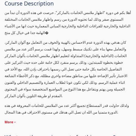
Course Description
أهلا بكم في دورة "اظهار ملامس الخامات بالماركر". حرصت في هذه الدورة أن تبدأ من
المستوي صفر وذلك لما تحتويه الدورة من رسم واظهار ملامس الخامات المختلفة
الداخلية والخارجية للفراغات الداخلية والخارجية المباني المعمارية حيث انها من الأشياء
الهامة جدا في خيال كل متخ�
كان هدفي بهذه الدورة عدم الاحساس بالهيبة والخوف من التعامل مع ألوان الماركر،
والتعامل معها بناء على تكنيك مبسط وسهل، ولهذا قمت برسم أكثر عدد من ملامس
الخامات (الداخلية والخارجية) المتداولة لتعليم اظهار ملامس الخامات بألوان الماركر
خطوة بخطوة للمبتدئين، وذلك برسم منفرد لكل خامة على حده حيث التركيز على
التفاصيل الخاصة بكل خامة حتى تصل الي رسمها باحتراف بإذن الله، مع الأخذ في
الاعتبار تأثير الإضاءة عليها من مناطق مضاءة واخري مظللة، مع ذكر الأخطاء الشائعة
اثناء عملية الرسم. وذلك لكي تكون عونا لطلاب العمارة والتصميم الداخلي والفنون
الجميلة ومن يهتم ويتفاعل مع هذا النوع من المواضيع المتخصصة سواء في المحتوى
المقدم او طريقة التلوين بألوان الماركر.
ولذلك حاولت قدر المستطاع تجميع أكثر عدد من الملامس للخامات المعروفة في هذه
الدورة متمنيا من الله ان تصل الي هدفك في مستوى الاحتراف في هذا المجال.
More