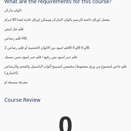
What are the requirements for this course?
الوان ماركر.
يفضل اوراق خاصة للرسم بالوان الماركر وممكن اوراق عادية ايضا 80 جرام.
قلم جل ابيض
قلم رصاص HB.
قلم اسود من الالوان الخشبية أو قلم رصاص 2B او 4B او 6B.
قلم حبر اسود بس رفيع / قلم حبر اسود بسن سميك.
قلم خاص (مصنوع من ورق مضغوط) مخصص لتسييح ألوان الباستيل والفحم والرصاص
(اختياري).
معرفة مسبقة او
Course Review
0