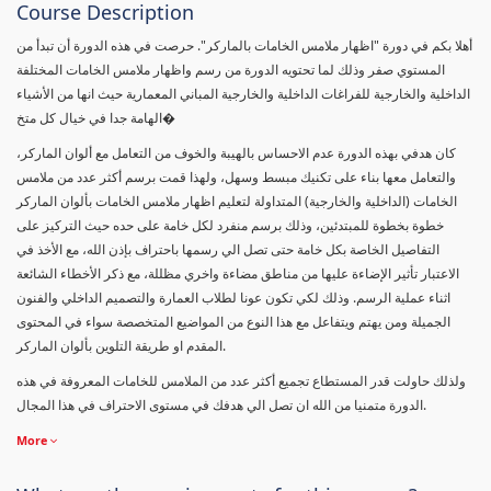
Course Description
أهلا بكم في دورة "اظهار ملامس الخامات بالماركر". حرصت في هذه الدورة أن تبدأ من
المستوي صفر وذلك لما تحتويه الدورة من رسم واظهار ملامس الخامات المختلفة
الداخلية والخارجية للفراغات الداخلية والخارجية المباني المعمارية حيث انها من الأشياء
الهامة جدا في خيال كل متخ�
كان هدفي بهذه الدورة عدم الاحساس بالهيبة والخوف من التعامل مع ألوان الماركر،
والتعامل معها بناء على تكنيك مبسط وسهل، ولهذا قمت برسم أكثر عدد من ملامس
الخامات (الداخلية والخارجية) المتداولة لتعليم اظهار ملامس الخامات بألوان الماركر
خطوة بخطوة للمبتدئين، وذلك برسم منفرد لكل خامة على حده حيث التركيز على
التفاصيل الخاصة بكل خامة حتى تصل الي رسمها باحتراف بإذن الله، مع الأخذ في
الاعتبار تأثير الإضاءة عليها من مناطق مضاءة واخري مظللة، مع ذكر الأخطاء الشائعة
اثناء عملية الرسم. وذلك لكي تكون عونا لطلاب العمارة والتصميم الداخلي والفنون
الجميلة ومن يهتم ويتفاعل مع هذا النوع من المواضيع المتخصصة سواء في المحتوى
المقدم او طريقة التلوين بألوان الماركر.
ولذلك حاولت قدر المستطاع تجميع أكثر عدد من الملامس للخامات المعروفة في هذه
الدورة متمنيا من الله ان تصل الي هدفك في مستوى الاحتراف في هذا المجال.
More